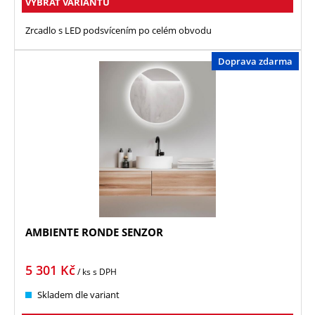
VYBRAT VARIANTU
Zrcadlo s LED podsvícením po celém obvodu
Doprava zdarma
AMBIENTE RONDE SENZOR
5 301
Kč
/ ks
s DPH
Skladem dle variant