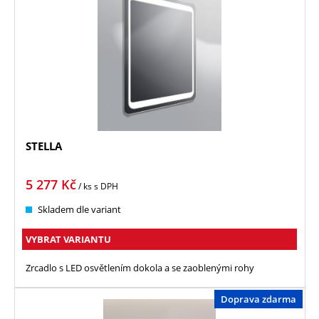
STELLA
5 277
Kč
/ ks
s DPH
Skladem dle variant
VYBRAT VARIANTU
Zrcadlo s LED osvětlením dokola a se zaoblenými rohy
Doprava zdarma