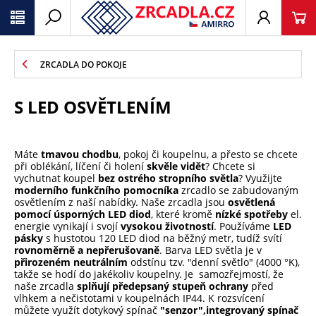
ZRCADLA DO POKOJE
S LED OSVĚTLENÍM
Máte
tmavou chodbu
, pokoj či koupelnu, a přesto se chcete
při oblékání, líčení či holení
skvěle vidět
? Chcete si
vychutnat koupel
bez ostrého stropního světla
? Využijte
moderního funkčního pomocníka
zrcadlo se zabudovaným
osvětlením z naší nabídky. Naše zrcadla jsou
osvětlená
pomocí úsporných LED diod
, které kromě
nízké spotřeby
el.
energie vynikají i svojí
vysokou životností
. Používáme
LED
pásky
s hustotou 120 LED diod na běžný metr, tudíž svítí
rovnoměrně a nepřerušovaně
. Barva LED světla je v
přirozeném neutrálním
odstínu tzv. "denní světlo" (4000 °K),
takže se hodí do jakékoliv koupelny. Je samozřejmostí, že
naše zrcadla
splňují předepsaný stupeň ochrany
před
vlhkem a nečistotami v koupelnách IP44. K rozsvícení
můžete využít dotykový spínač
"senzor",
integrovaný spínač