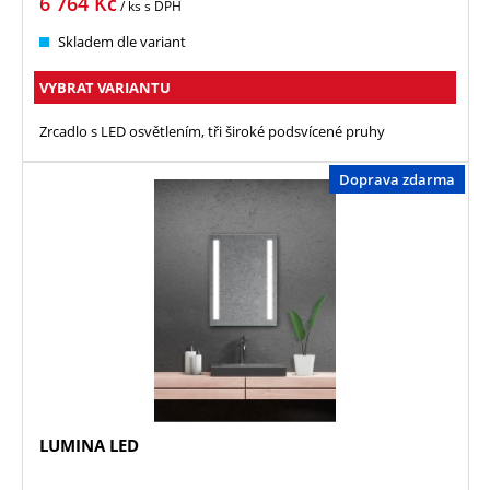
6 764
Kč
/ ks
s DPH
Skladem dle variant
VYBRAT VARIANTU
Zrcadlo s LED osvětlením, tři široké podsvícené pruhy
Doprava zdarma
LUMINA LED