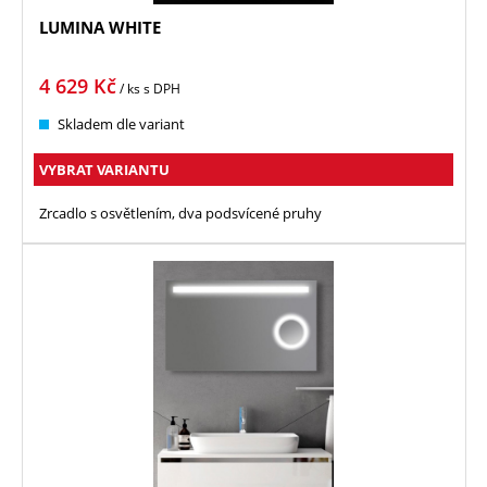
LUMINA WHITE
4 629
Kč
/ ks
s DPH
Skladem dle variant
VYBRAT VARIANTU
Zrcadlo s osvětlením, dva podsvícené pruhy