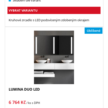
Skladem dle variant
VYBRAT VARIANTU
Kruhové zrcadlo s LED podsvíceným zdobeným okrajem
Oblíbené
LUMINA DUO LED
6 764
Kč
/ ks
s DPH