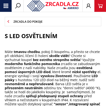
ZRCADLA DO POKOJE
S LED OSVĚTLENÍM
Máte
tmavou chodbu
, pokoj či koupelnu, a přesto se chcete
při oblékání, líčení či holení
skvěle vidět
? Chcete si
vychutnat koupel
bez ostrého stropního světla
? Využijte
moderního funkčního pomocníka
zrcadlo se zabudovaným
osvětlením z naší nabídky. Naše zrcadla jsou
osvětlená
pomocí úsporných LED diod
, které kromě
nízké spotřeby
el.
energie vynikají i svojí
vysokou životností
. Používáme
LED
pásky
s hustotou 120 LED diod na běžný metr, tudíž svítí
rovnoměrně a nepřerušovaně
. Barva LED světla je v
přirozeném neutrálním
odstínu tzv. "denní světlo" (4000 °K),
takže se hodí do jakékoliv koupelny. Je samozřejmostí, že
naše zrcadla
splňují předepsaný stupeň ochrany
před
vlhkem a nečistotami v koupelnách IP44. K rozsvícení
můžete využít dotykový spínač
"senzor",
integrovaný spínač