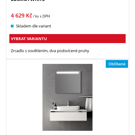
4 629
Kč
/ ks
s DPH
Skladem dle variant
VYBRAT VARIANTU
Zrcadlo s osvětlením, dva podsvícené pruhy
Oblíbené