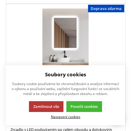
Doprava zdarma
Soubory cookies
AMBIENTE SENZOR 60 x 80 cm
Soubory cookie používáme ke shromažďování a analýze informací
o výkonu a používání webu, zajištění fungování funkcí ze sociálních
médií a ke zlepšení a přizpůsobení obsahu a reklam.
5 599
Kč
/ ks
s DPH
Skladem
Zamítnout vše
Povolit cookies
Nastavení cookies
KOUPIT
Zrcadlo s LED podsvícením po celém obvodu a dotykovým