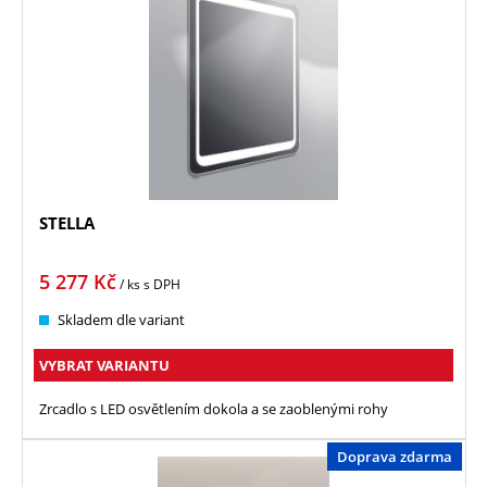
STELLA
5 277
Kč
/ ks
s DPH
Skladem dle variant
VYBRAT VARIANTU
Zrcadlo s LED osvětlením dokola a se zaoblenými rohy
Doprava zdarma