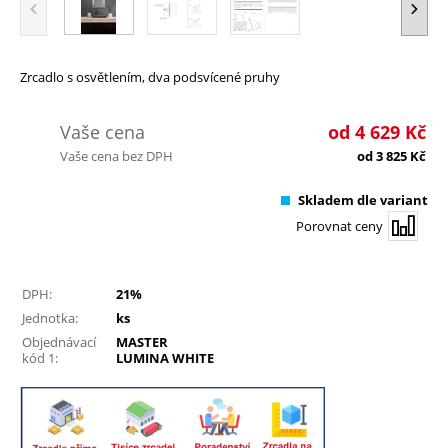
Zrcadlo s osvětlením, dva podsvícené pruhy
Vaše cena
od
4 629
Kč
Vaše cena bez DPH
od
3 825
Kč
Skladem dle variant
Porovnat ceny
DPH:
21%
Jednotka:
ks
Objednávací
MASTER
kód 1:
LUMINA WHITE