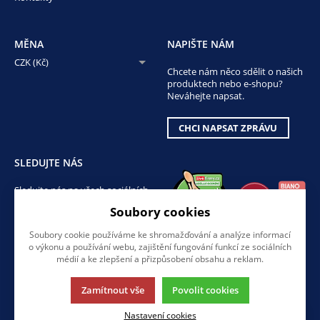
MĚNA
NAPIŠTE NÁM
CZK (Kč)
Chcete nám něco sdělit o našich
produktech nebo e-shopu?
Neváhejte napsat.
CHCI NAPSAT ZPRÁVU
SLEDUJTE NÁS
Sledujte nás na všech sociálních
sítích, ať Vám nic neunikne!
Soubory cookies
Soubory cookie používáme ke shromažďování a analýze informací
o výkonu a používání webu, zajištění fungování funkcí ze sociálních
médií a ke zlepšení a přizpůsobení obsahu a reklam.
Zamítnout vše
Povolit cookies
Tato stránka používá soubory cookies. Klikněte pro více informací.
Nastavení cookies