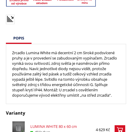
POPIS
Zrcadlo Lumina White má decentní 2 cm široké podsvícené
pruhy a je v provedení se zabudovaným vypínačem. Zrcadlo
vyniká svou svítivostí, zdroj světla je nasměrován přímo
dopředu. Navíc jednotlivé diody nejsou vidět, protože
používáme zalitý led pásek a tudíž celkový vzhled zrcadla
vypadá ještě lépe. Svítidlo na tomto výrobku obsahuje
světelný zdroj s třídou energetické účinnosti G. Splňuje
stupeň krytí IP44. Montáž: U zrcadel s osvětlením
doporučujeme vývod elektřiny umístit „na střed zrcadla“.
Varianty
LUMINA WHITE 80 x 60 cm
4 629 Kč