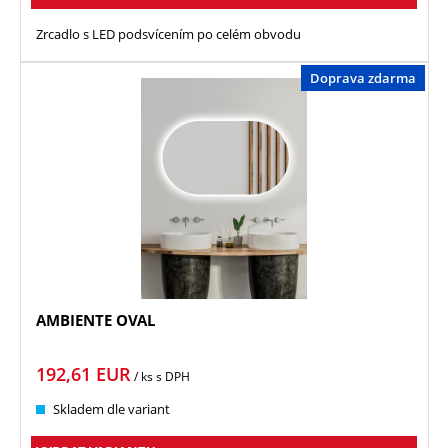
Zrcadlo s LED podsvícením po celém obvodu
Doprava zdarma
AMBIENTE OVAL
192,61
EUR
/ ks
s DPH
Skladem dle variant