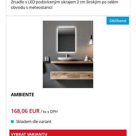
Zrcadlo s LED podsvíceným okrajem 2 cm širokým po celém
obvodu s meteostanicí
Oblíbené
AMBIENTE
168,06
EUR
/ ks
s DPH
Skladem dle variant
VYBRAT VARIANTU