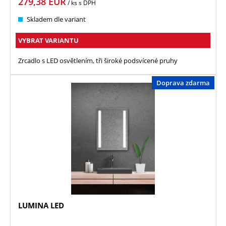
279,38
EUR
/ ks
s DPH
Skladem dle variant
VYBRAT VARIANTU
Zrcadlo s LED osvětlením, tři široké podsvícené pruhy
Doprava zdarma
LUMINA LED