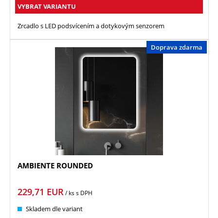
VYBRAT VARIANTU
Zrcadlo s LED podsvícením a dotykovým senzorem
Doprava zdarma
AMBIENTE ROUNDED
229,71
EUR
/ ks
s DPH
Skladem dle variant