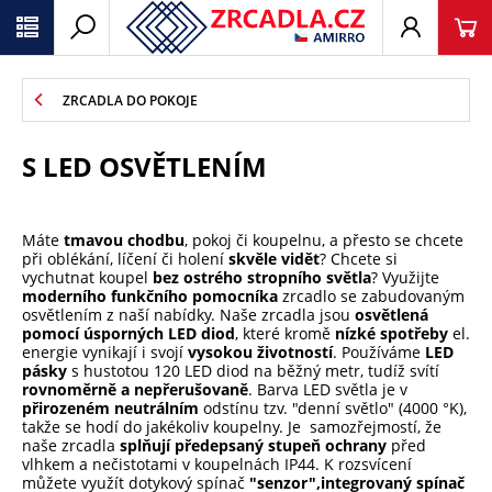
ZRCADLA DO POKOJE
S LED OSVĚTLENÍM
Máte
tmavou chodbu
, pokoj či koupelnu, a přesto se chcete
při oblékání, líčení či holení
skvěle vidět
? Chcete si
vychutnat koupel
bez ostrého stropního světla
? Využijte
moderního funkčního pomocníka
zrcadlo se zabudovaným
osvětlením z naší nabídky. Naše zrcadla jsou
osvětlená
pomocí úsporných LED diod
, které kromě
nízké spotřeby
el.
energie vynikají i svojí
vysokou životností
. Používáme
LED
pásky
s hustotou 120 LED diod na běžný metr, tudíž svítí
rovnoměrně a nepřerušovaně
. Barva LED světla je v
přirozeném neutrálním
odstínu tzv. "denní světlo" (4000 °K),
takže se hodí do jakékoliv koupelny. Je samozřejmostí, že
naše zrcadla
splňují předepsaný stupeň ochrany
před
vlhkem a nečistotami v koupelnách IP44. K rozsvícení
můžete využít dotykový spínač
"senzor",
integrovaný spínač