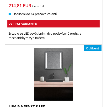
214,81
EUR
/ ks
s DPH
Doručení do 14 pracovních dnů
VYBRAT VARIANTU
Zrcadlo se LED osvětlením, dva podsvícené pruhy, s
mechanickým vypínačem
Oblíbené
LUMINA SENZOR LED