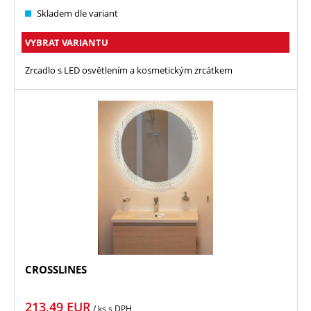
Skladem dle variant
VYBRAT VARIANTU
Zrcadlo s LED osvětlením a kosmetickým zrcátkem
CROSSLINES
213,49
EUR
/ ks
s DPH