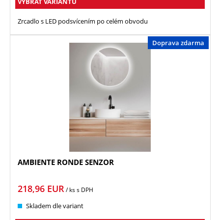
VYBRAT VARIANTU
Zrcadlo s LED podsvícením po celém obvodu
Doprava zdarma
AMBIENTE RONDE SENZOR
218,96
EUR
/ ks
s DPH
Skladem dle variant