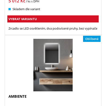
5 012
Kč
/ ks
s DPH
Skladem dle variant
VYBRAT VARIANTU
Zrcadlo se LED osvětlením, dva podsvícené pruhy, bez vypínače
Oblíbené
AMBIENTE