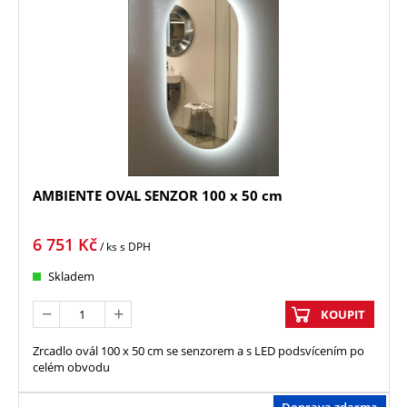
AMBIENTE OVAL SENZOR 100 x 50 cm
6 751
Kč
/ ks
s DPH
Skladem
KOUPIT
Zrcadlo ovál 100 x 50 cm se senzorem a s LED podsvícením po
celém obvodu
Doprava zdarma