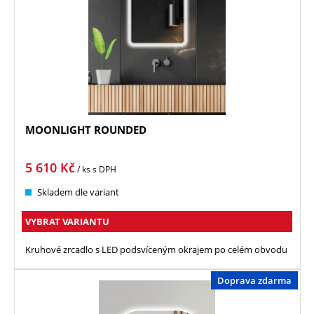
MOONLIGHT ROUNDED
5 610
Kč
/ ks
s DPH
Skladem dle variant
VYBRAT VARIANTU
Kruhové zrcadlo s LED podsvíceným okrajem po celém obvodu
Doprava zdarma