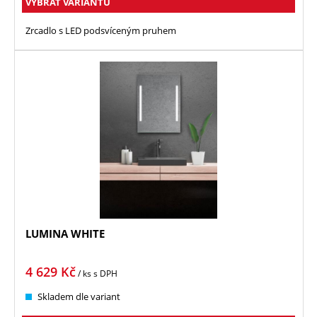
VYBRAT VARIANTU
Zrcadlo s LED podsvíceným pruhem
LUMINA WHITE
4 629
Kč
/ ks
s DPH
Skladem dle variant