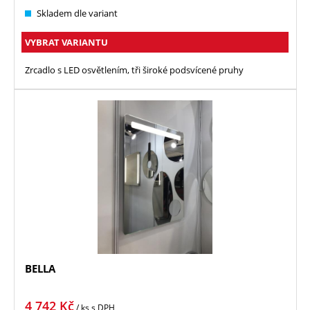
Skladem dle variant
VYBRAT VARIANTU
Zrcadlo s LED osvětlením, tři široké podsvícené pruhy
BELLA
4 742
Kč
/ ks
s DPH