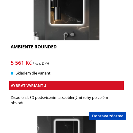
AMBIENTE ROUNDED
5 561
Kč
/ ks
s DPH
Skladem dle variant
VYBRAT VARIANTU
Zrcadlo s LED podsvícením a zaoblenými rohy po celém
obvodu
Doprava zdarma