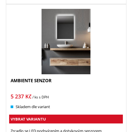
AMBIENTE SENZOR
5 237
Kč
/ ks
s DPH
Skladem dle variant
VYBRAT VARIANTU
Zrcadlo se LED podsvícením a dotykovým senzorem