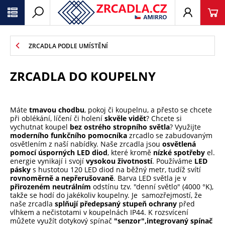
ZRCADLA PODLE UMÍSTĚNÍ
ZRCADLA DO KOUPELNY
Máte
tmavou chodbu
, pokoj či koupelnu, a přesto se chcete
při oblékání, líčení či holení
skvěle vidět
? Chcete si
vychutnat koupel
bez ostrého stropního světla
? Využijte
moderního funkčního pomocníka
zrcadlo se zabudovaným
osvětlením z naší nabídky. Naše zrcadla jsou
osvětlená
pomocí úsporných LED diod
, které kromě
nízké spotřeby
el.
energie vynikají i svojí
vysokou životností
. Používáme
LED
pásky
s hustotou 120 LED diod na běžný metr, tudíž svítí
rovnoměrně a nepřerušovaně
. Barva LED světla je v
přirozeném neutrálním
odstínu tzv. "denní světlo" (4000 °K),
takže se hodí do jakékoliv koupelny. Je samozřejmostí, že
naše zrcadla
splňují předepsaný stupeň ochrany
před
vlhkem a nečistotami v koupelnách IP44. K rozsvícení
můžete využít dotykový spínač
"senzor",
integrovaný spínač