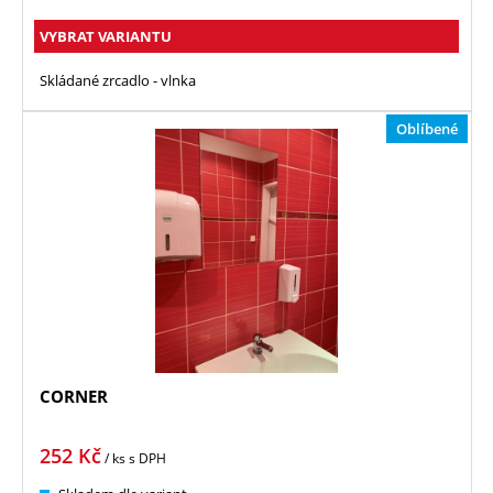
VYBRAT VARIANTU
Skládané zrcadlo - vlnka
Oblíbené
CORNER
252
Kč
/ ks
s DPH