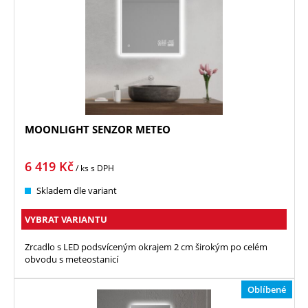
MOONLIGHT SENZOR METEO
6 419
Kč
/ ks
s DPH
Skladem dle variant
VYBRAT VARIANTU
Zrcadlo s LED podsvíceným okrajem 2 cm širokým po celém
obvodu s meteostanicí
Oblíbené