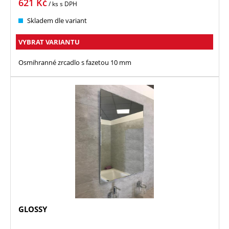
621
Kč
/ ks
s DPH
Skladem dle variant
VYBRAT VARIANTU
Osmihranné zrcadlo s fazetou 10 mm
GLOSSY