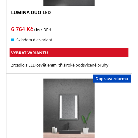
LUMINA DUO LED
6 764
Kč
/ ks
s DPH
Skladem dle variant
VYBRAT VARIANTU
Zrcadlo s LED osvětlením, tři široké podsvícené pruhy
Doprava zdarma