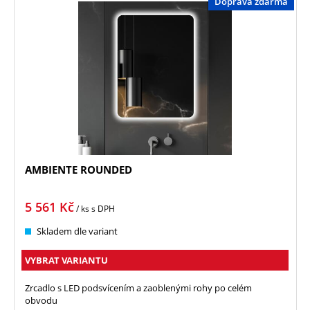
Doprava zdarma
AMBIENTE ROUNDED
5 561
Kč
/ ks
s DPH
Skladem dle variant
VYBRAT VARIANTU
Zrcadlo s LED podsvícením a zaoblenými rohy po celém
obvodu