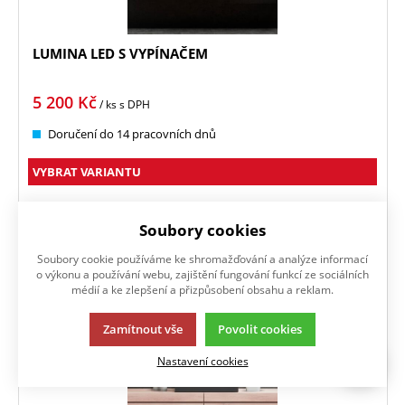
LUMINA LED S VYPÍNAČEM
5 200
Kč
/ ks
s DPH
Doručení do 14 pracovních dnů
VYBRAT VARIANTU
Zrcadlo se LED osvětlením, dva podsvícené pruhy, s
mechanickým vypínačem
Soubory cookies
Soubory cookie používáme ke shromažďování a analýze informací
Oblíbené
o výkonu a používání webu, zajištění fungování funkcí ze sociálních
médií a ke zlepšení a přizpůsobení obsahu a reklam.
Zamítnout vše
Povolit cookies
Nastavení cookies