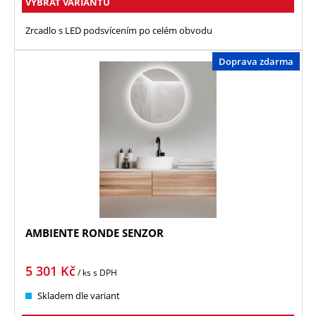
VYBRAT VARIANTU
Zrcadlo s LED podsvícením po celém obvodu
Doprava zdarma
AMBIENTE RONDE SENZOR
5 301
Kč
/ ks
s DPH
Skladem dle variant