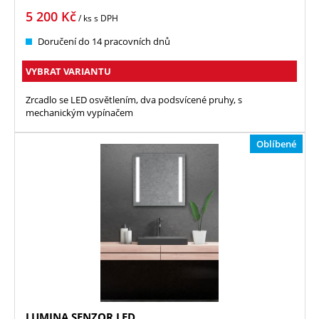
5 200
Kč
/ ks
s DPH
Doručení do 14 pracovních dnů
VYBRAT VARIANTU
Zrcadlo se LED osvětlením, dva podsvícené pruhy, s
mechanickým vypínačem
Oblíbené
LUMINA SENZOR LED