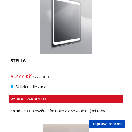
STELLA
5 277
Kč
/ ks
s DPH
Skladem dle variant
VYBRAT VARIANTU
Zrcadlo s LED osvětlením dokola a se zaoblenými rohy
Doprava zdarma