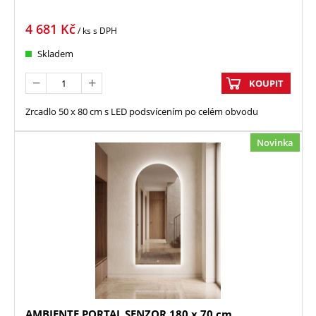
4 681
Kč
/ ks
s DPH
Skladem
KOUPIT
Zrcadlo 50 x 80 cm s LED podsvícením po celém obvodu
Novinka
AMBIENTE PORTAL SENZOR 180 x 70 cm