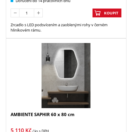
Doručení do 14 pracovních dnů
KOUPIT
Zrcadlo s LED podsvícením a zaoblenými rohy v černém
hliníkovém rámu.
AMBIENTE SAPHIR 60 x 80 cm
5 110
Kč
/ ks
s DPH