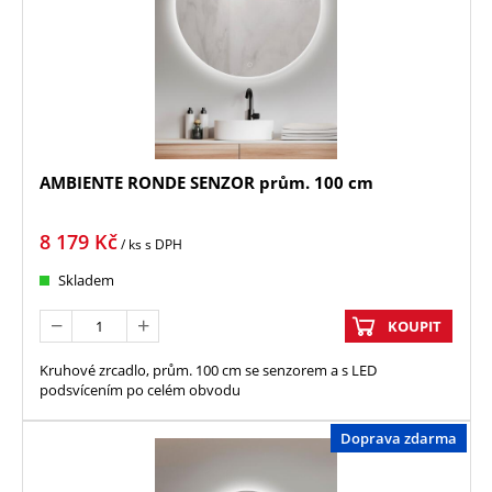
AMBIENTE RONDE SENZOR prům. 100 cm
8 179
Kč
/ ks
s DPH
Skladem
KOUPIT
Kruhové zrcadlo, prům. 100 cm se senzorem a s LED
podsvícením po celém obvodu
Doprava zdarma