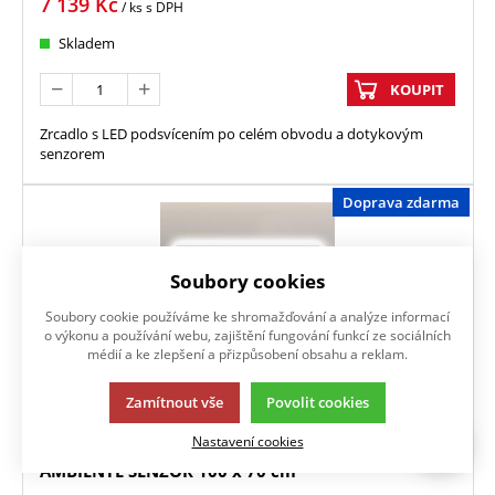
7 139
Kč
/ ks
s DPH
Skladem
KOUPIT
Zrcadlo s LED podsvícením po celém obvodu a dotykovým
senzorem
Doprava zdarma
Soubory cookies
Soubory cookie používáme ke shromažďování a analýze informací
o výkonu a používání webu, zajištění fungování funkcí ze sociálních
médií a ke zlepšení a přizpůsobení obsahu a reklam.
Zamítnout vše
Povolit cookies
Nastavení cookies
AMBIENTE SENZOR 100 x 70 cm