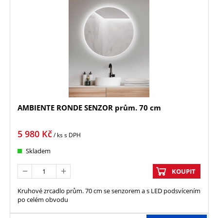
AMBIENTE RONDE SENZOR prům. 70 cm
5 980
Kč
/ ks
s DPH
Skladem
KOUPIT
Kruhové zrcadlo prům. 70 cm se senzorem a s LED podsvícením
po celém obvodu