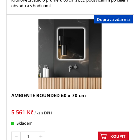
Kruhové zrcadlo o průměru 60 cm s LED podsvícením po celém
obvodu a s hodinami
Doprava zdarma
AMBIENTE ROUNDED 60 x 70 cm
5 561
Kč
/ ks
s DPH
Skladem
KOUPIT