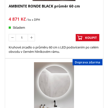
AMBIENTE RONDE BLACK průměr 60 cm
4 871
Kč
/ ks
s DPH
Skladem
KOUPIT
Kruhové zrcadlo o průměru 60 cm s LED podsvícením po celém
obvodu v černém hliníkovém rámu.
Doprava zdarma