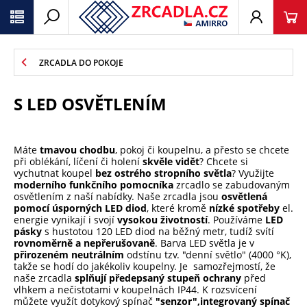
ZRCADLA DO POKOJE
S LED OSVĚTLENÍM
Máte
tmavou chodbu
, pokoj či koupelnu, a přesto se chcete
při oblékání, líčení či holení
skvěle vidět
? Chcete si
vychutnat koupel
bez ostrého stropního světla
? Využijte
moderního funkčního pomocníka
zrcadlo se zabudovaným
osvětlením z naší nabídky. Naše zrcadla jsou
osvětlená
pomocí úsporných LED diod
, které kromě
nízké spotřeby
el.
energie vynikají i svojí
vysokou životností
. Používáme
LED
pásky
s hustotou 120 LED diod na běžný metr, tudíž svítí
rovnoměrně a nepřerušovaně
. Barva LED světla je v
přirozeném neutrálním
odstínu tzv. "denní světlo" (4000 °K),
takže se hodí do jakékoliv koupelny. Je samozřejmostí, že
naše zrcadla
splňují předepsaný stupeň ochrany
před
vlhkem a nečistotami v koupelnách IP44. K rozsvícení
můžete využít dotykový spínač
"senzor",
integrovaný spínač