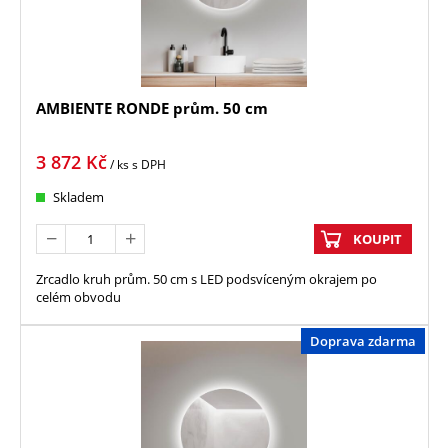
AMBIENTE RONDE prům. 50 cm
3 872
Kč
/ ks
s DPH
Skladem
KOUPIT
Zrcadlo kruh prům. 50 cm s LED podsvíceným okrajem po
celém obvodu
Doprava zdarma