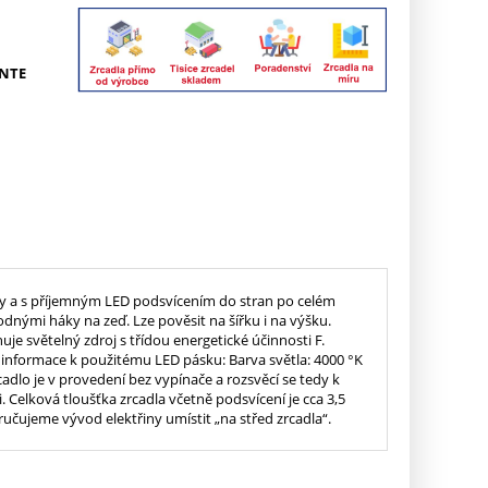
NTE
hy a s příjemným LED podsvícením do stran po celém
dnými háky na zeď. Lze pověsit na šířku i na výšku.
je světelný zdroj s třídou energetické účinnosti F.
í informace k použitému LED pásku: Barva světla: 4000 °K
rcadlo je v provedení bez vypínače a rozsvěcí se tedy k
Celková tloušťka zrcadla včetně podsvícení je cca 3,5
učujeme vývod elektřiny umístit „na střed zrcadla“.