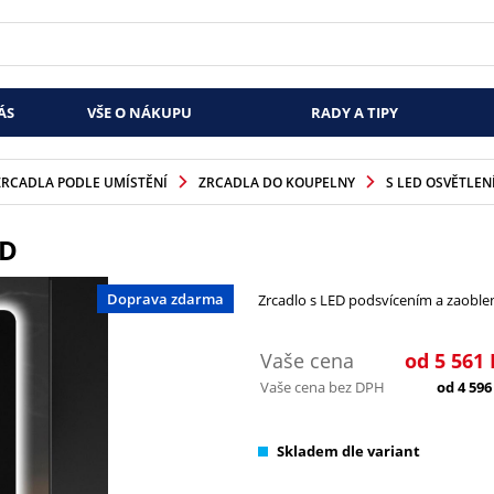
ÁS
VŠE O NÁKUPU
RADY A TIPY
ZRCADLA PODLE UMÍSTĚNÍ
ZRCADLA DO KOUPELNY
S LED OSVĚTLEN
ED
Doprava zdarma
Zrcadlo s LED podsvícením a zaobl
Vaše cena
od
5 561
Vaše cena bez DPH
od
4 596
Skladem dle variant