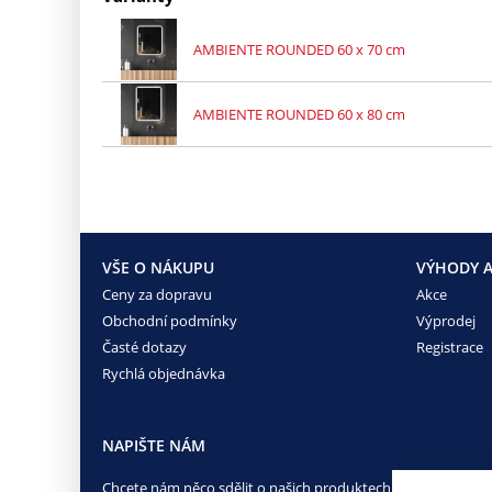
AMBIENTE ROUNDED 60 x 70 cm
AMBIENTE ROUNDED 60 x 80 cm
VŠE O NÁKUPU
VÝHODY A
Ceny za dopravu
Akce
Obchodní podmínky
Výprodej
Časté dotazy
Registrace
Rychlá objednávka
NAPIŠTE NÁM
Chcete nám něco sdělit o našich produktech nebo e-shopu?