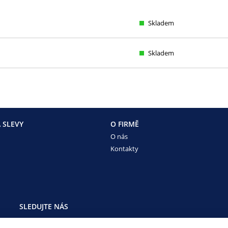
Skladem
Skladem
 SLEVY
O FIRMĚ
O nás
Kontakty
SLEDUJTE NÁS
Sledujte nás na všech sociálních sítích, ať Vám nic neunikne!