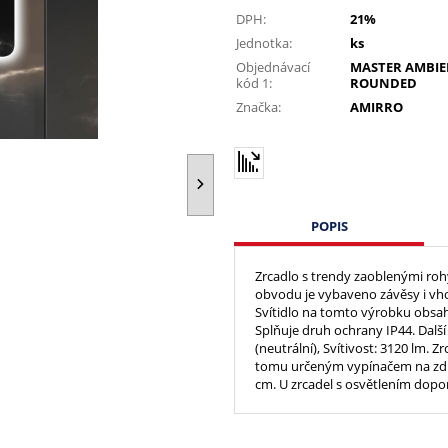
DPH:
21%
Jednotka:
ks
Objednávací
MASTER AMBIE
kód 1:
ROUNDED
Značka:
AMIRRO
POPIS
Zrcadlo s trendy zaoblenými ro
obvodu je vybaveno závěsy i vho
Svítidlo na tomto výrobku obsahu
Splňuje druh ochrany IP44. Dalš
(neutrální), Svítivost: 3120 lm. Z
tomu určeným vypínačem na zdi. 
cm. U zrcadel s osvětlením dopor