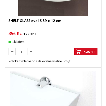
SHELF GLASS oval S 59 x 12 cm
356
Kč
/ ks
s DPH
Skladem
KOUPIT
Polička z mléčného skla oválná včetně úchytů