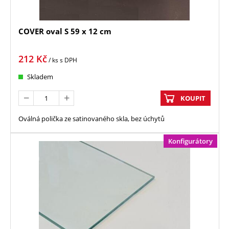
COVER oval S 59 x 12 cm
212
Kč
/ ks
s DPH
Skladem
KOUPIT
Oválná polička ze satinovaného skla, bez úchytů
Konfigurátory