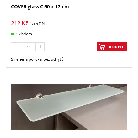
COVER glass C 50 x 12 cm
212
Kč
/ ks
s DPH
Skladem
KOUPIT
Skleněná polička, bez úchytů