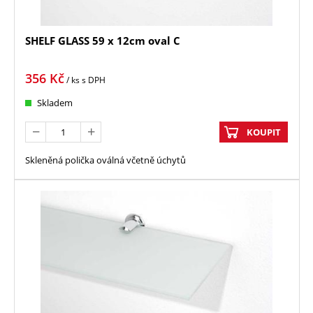
SHELF GLASS 59 x 12cm oval C
356
Kč
/ ks
s DPH
Skladem
KOUPIT
Skleněná polička oválná včetně úchytů