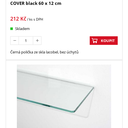
COVER black 60 x 12 cm
212
Kč
/ ks
s DPH
Skladem
KOUPIT
Černá polička ze skla lacobel, bez úchytů