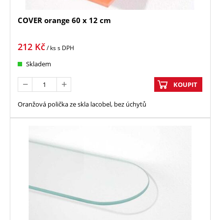
COVER orange 60 x 12 cm
212
Kč
/ ks
s DPH
Skladem
KOUPIT
Oranžová polička ze skla lacobel, bez úchytů