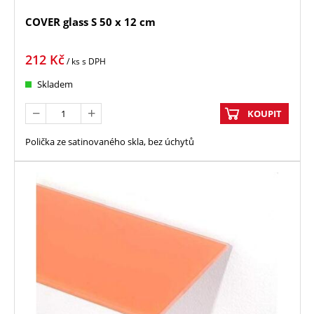
COVER glass S 50 x 12 cm
212
Kč
/ ks
s DPH
Skladem
KOUPIT
Polička ze satinovaného skla, bez úchytů