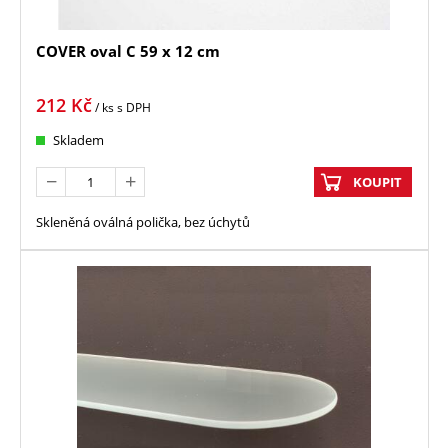
COVER oval C 59 x 12 cm
212
Kč
/ ks
s DPH
Skladem
KOUPIT
Skleněná oválná polička, bez úchytů