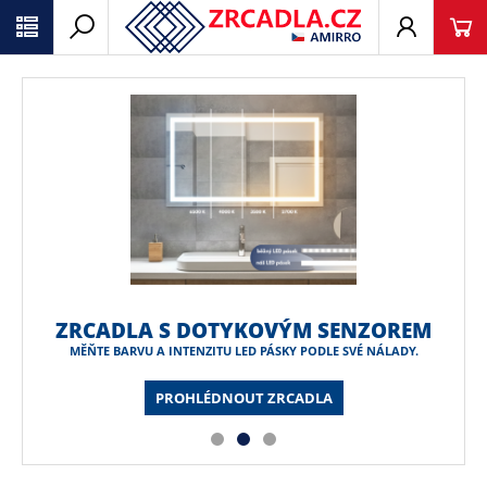
ZRCADL
ATYPICKÉ ROZMĚ
NAKON
 DOTYKOVÝM SENZOREM
TENZITU LED PÁSKY PODLE SVÉ NÁLADY.
OHLÉDNOUT ZRCADLA