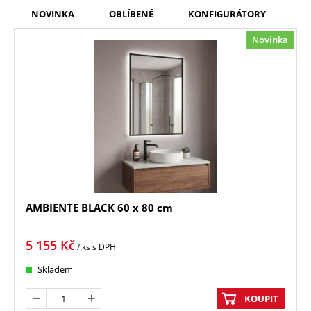
NOVINKA
OBLÍBENÉ
KONFIGURÁTORY
ČI
Novinka
AMBIENTE BLACK 60 x 80 cm
5 155
Kč
/ ks
s DPH
Skladem
KOUPIT