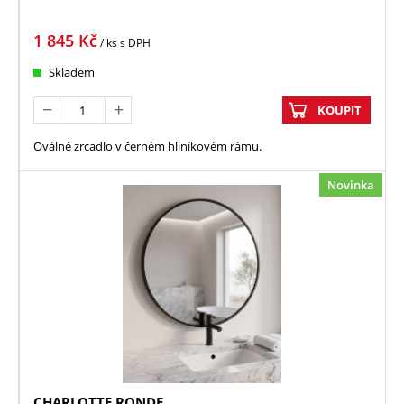
1 845
Kč
/ ks
s DPH
Skladem
KOUPIT
Oválné zrcadlo v černém hliníkovém rámu.
Novinka
CHARLOTTE RONDE