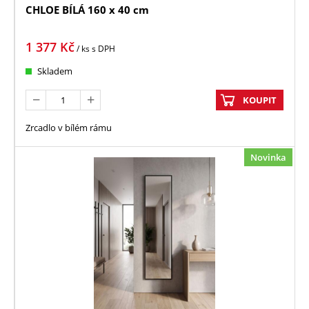
CHLOE BÍLÁ 160 x 40 cm
1 377
Kč
/ ks
s DPH
Skladem
KOUPIT
Zrcadlo v bílém rámu
Novinka