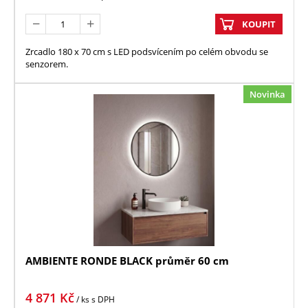
KOUPIT
Zrcadlo 180 x 70 cm s LED podsvícením po celém obvodu se
senzorem.
Novinka
AMBIENTE RONDE BLACK průměr 60 cm
4 871
Kč
/ ks
s DPH