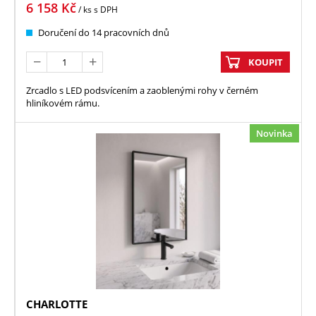
6 158
Kč
/ ks
s DPH
Doručení do 14 pracovních dnů
KOUPIT
Zrcadlo s LED podsvícením a zaoblenými rohy v černém
hliníkovém rámu.
Novinka
CHARLOTTE