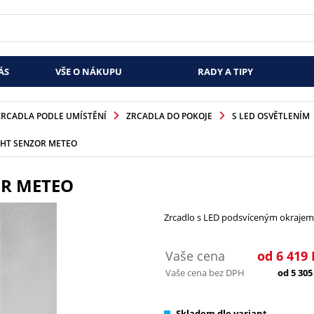
ÁS
VŠE O NÁKUPU
RADY A TIPY
ZRCADLA PODLE UMÍSTĚNÍ
ZRCADLA DO POKOJE
S LED OSVĚTLENÍM
HT SENZOR METEO
R METEO
Zrcadlo s LED podsvíceným okrajem
Vaše cena
od
6 419
Vaše cena bez DPH
od
5 305
Skladem dle variant