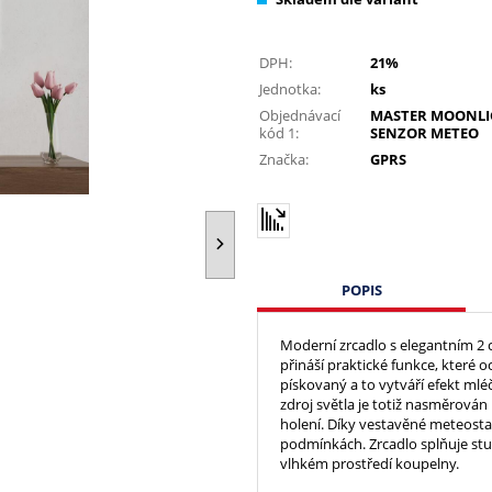
DPH:
21%
Jednotka:
ks
Objednávací
MASTER MOONLI
kód 1:
SENZOR METEO
Značka:
GPRS
POPIS
Moderní zrcadlo s elegantním 
přináší praktické funkce, které 
pískovaný a to vytváří efekt mléč
zdroj světla je totiž nasměrován
holení. Díky vestavěné meteosta
podmínkách. Zrcadlo splňuje stupe
vlhkém prostředí koupelny.