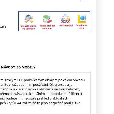
GHT
NÁVODY, 3D MODELY
2 cm širokým LED podsvíceným okrajem po celém obvodu
oceníte v každodenním používání. Okraj zrcadla je
ného skla – světlo vyniká obzvláště velikou svítivostí,
 přímo na Vás a je tak ideálním pomocníkem při líčení či
nici budete mít neustále přehled o aktuálních
ň krytí IP44, což zajišťuje jeho bezpečné použití i ve