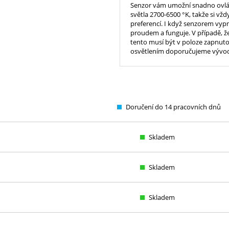
Senzor vám umožní snadno ovlád
světla 2700-6500 °K, takže si vž
preferencí. I když senzorem vyp
proudem a funguje. V případě, že
tento musí být v poloze zapnuto
osvětlením doporučujeme vývod e
Doručení do 14 pracovních dnů
Skladem
Skladem
Skladem