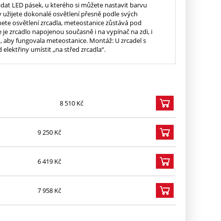
at LED pásek, u kterého si můžete nastavit barvu
dy užijete dokonalé osvětlení přesně podle svých
nete osvětlení zrcadla, meteostanice zůstává pod
 je zrcadlo napojenou současně i na vypínač na zdi, i
, aby fungovala meteostanice. Montáž: U zrcadel s
lektřiny umístit „na střed zrcadla“.
8 510 Kč
9 250 Kč
6 419 Kč
7 958 Kč