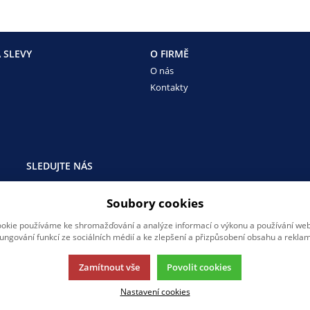
 SLEVY
O FIRMĚ
O nás
Kontakty
SLEDUJTE NÁS
Sledujte nás na všech sociálních sítích, ať Vám nic neunikne!
Soubory cookies
okie používáme ke shromažďování a analýze informací o výkonu a používání webu
fungování funkcí ze sociálních médií a ke zlepšení a přizpůsobení obsahu a reklam
Zamítnout vše
Povolit cookies
Nastavení cookies
rmací.