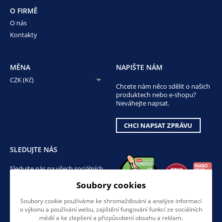
O FIRMĚ
O nás
Kontakty
MĚNA
NAPIŠTE NÁM
CZK (Kč)
Chcete nám něco sdělit o našich
produktech nebo e-shopu?
Neváhejte napsat.
CHCI NAPSAT ZPRÁVU
SLEDUJTE NÁS
Sledujte nás na všech sociálních
sítích, ať Vám nic neunikne!
Soubory cookies
Soubory cookie používáme ke shromažďování a analýze informací
o výkonu a používání webu, zajištění fungování funkcí ze sociálních
médií a ke zlepšení a přizpůsobení obsahu a reklam.