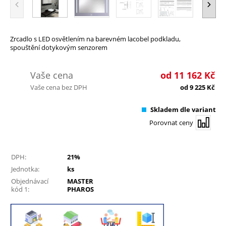
Zrcadlo s LED osvětlením na barevném lacobel podkladu,
spouštění dotykovým senzorem
Vaše cena
od
11 162
Kč
Vaše cena bez DPH
od
9 225
Kč
Skladem dle variant
Porovnat ceny
DPH:
21%
Jednotka:
ks
Objednávací
MASTER
kód 1:
PHAROS