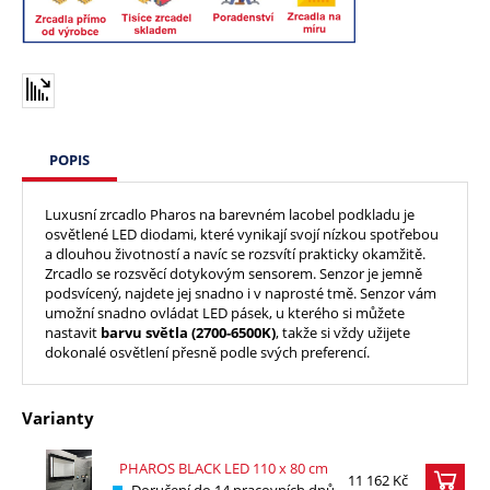
POPIS
Luxusní zrcadlo Pharos na barevném lacobel podkladu je
osvětlené LED diodami, které vynikají svojí nízkou spotřebou
a dlouhou životností a navíc se rozsvítí prakticky okamžitě.
Zrcadlo se rozsvěcí dotykovým sensorem. Senzor je jemně
podsvícený, najdete jej snadno i v naprosté tmě. Senzor vám
umožní snadno ovládat LED pásek, u kterého si můžete
nastavit
barvu světla (2700-6500K)
, takže si vždy užijete
dokonalé osvětlení přesně podle svých preferencí.
Varianty
PHAROS BLACK LED 110 x 80 cm
11 162 Kč
Doručení do 14 pracovních dnů