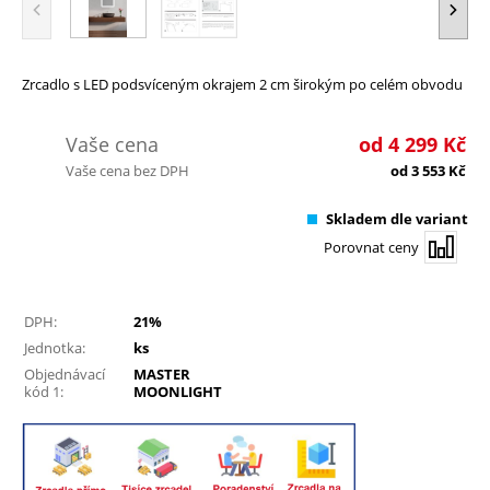
Zrcadlo s LED podsvíceným okrajem 2 cm širokým po celém obvodu
Vaše cena
od
4 299
Kč
Vaše cena bez DPH
od
3 553
Kč
Skladem dle variant
Porovnat ceny
DPH:
21%
Jednotka:
ks
Objednávací
MASTER
kód 1:
MOONLIGHT