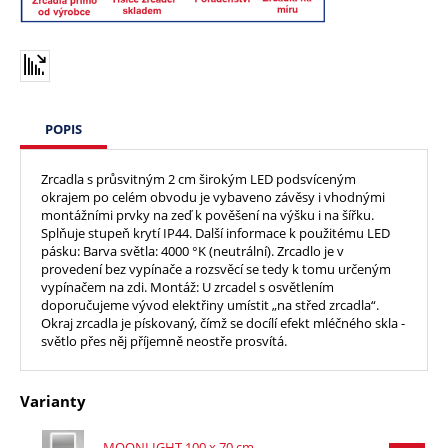
POPIS
Zrcadla s průsvitným 2 cm širokým LED podsvíceným
okrajem po celém obvodu je vybaveno závěsy i vhodnými
montážními prvky na zeď k pověšení na výšku i na šířku.
Splňuje stupeň krytí IP44. Další informace k použitému LED
pásku: Barva světla: 4000 °K (neutrální). Zrcadlo je v
provedení bez vypínače a rozsvěcí se tedy k tomu určeným
vypínačem na zdi. Montáž: U zrcadel s osvětlením
doporučujeme vývod elektřiny umístit „na střed zrcadla“.
Okraj zrcadla je pískovaný, čímž se docílí efekt mléčného skla -
světlo přes něj příjemně neostře prosvítá.
Varianty
MOONLIGHT 100 x 70 cm