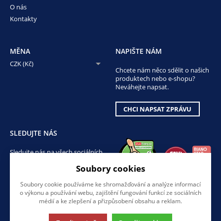
O nás
Kontakty
MĚNA
NAPIŠTE NÁM
CZK (Kč)
Chcete nám něco sdělit o našich
produktech nebo e-shopu?
Neváhejte napsat.
CHCI NAPSAT ZPRÁVU
SLEDUJTE NÁS
Sledujte nás na všech sociálních
sítích, ať Vám nic neunikne!
Soubory cookies
Soubory cookie používáme ke shromažďování a analýze informací
o výkonu a používání webu, zajištění fungování funkcí ze sociálních
médií a ke zlepšení a přizpůsobení obsahu a reklam.