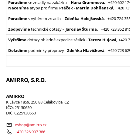
Poradíme
se zrcadly na zakázku -
Hana Grammova,
+420 602 174 2
Naceníme
atypy pro firmu
Ptáček
-
Martin Dohňanský
, + 420 731 
Poradíme
s výběrem zrcadla -
Zdeňka Holejšovská
, +420 724 355 1
Zodpovíme
technické dotazy -
Jaroslav Šturma,
+420 723 352 815,
j
Vyřešíme
dotazy ohledně expedice zásilek -
Tereza Hujová
,
+420 731 
Doladíme
podmínky přepravy -
Zdeňka Hlavičková
, +420 723 629 5
AMIRRO, S.R.O.
AMIRRO
K Lávce 1859, 250 88 Čelákovice, CZ
IČO: 25130650
DIČ: CZ25130650
eshop@amirro.cz
+420 326 997 386