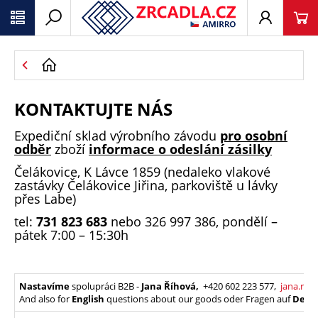
KONTAKTUJTE NÁS
Expediční sklad výrobního závodu
pro osobní
odběr
zboží
informace o odeslání zásilky
Čelákovice, K Lávce 1859 (nedaleko vlakové
zastávky Čelákovice Jiřina, parkoviště u lávky
přes Labe)
tel:
731 823 683
nebo 326 997 386, pondělí –
pátek 7:00 – 15:30h
Nastavíme
spolupráci B2B -
Jana Říhová,
+420 602 223 577,
jana.rih
And also for
English
questions about our goods oder Fragen auf
Deut