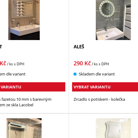
T
ALEŠ
Kč
290
Kč
/ ks
s DPH
/ ks
s DPH
em dle variant
Skladem dle variant
 VARIANTU
VYBRAT VARIANTU
s fazetou 10 mm s barevným
Zrcadlo s potiskem - kolečka
m ze skla Lacobel