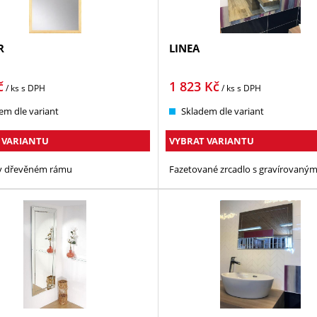
R
LINEA
č
1 823
Kč
/ ks
s DPH
/ ks
s DPH
em dle variant
Skladem dle variant
 VARIANTU
VYBRAT VARIANTU
 v dřevěném rámu
Fazetované zrcadlo s gravírovaný