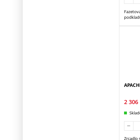
Fazetova
podkladu
APACHE
2 306
Skla
Zrcadlo 