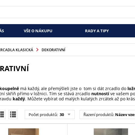
ÁS
VŠE O NÁKUPU
RADY A TIPY
ZRCADLA KLASICKÁ
DEKORATIVNÍ
RATIVNÍ
koupelně
má každý, ale přemýšleli jste o
tom si dát zrcadlo do
lož
tní skříň přímo v ložnici. Tím se stává zrcadlo
nutností
ve vašem p
pravdu
každý
. Můžete vybírat od malých kulatých zrcátek až po krás
Počet produktů:
30
Řazení produktů:
Název vze