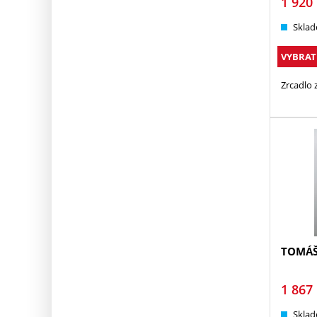
1 920
Sklad
VYBRAT
Zrcadlo 
TOMÁ
1 867
Sklad