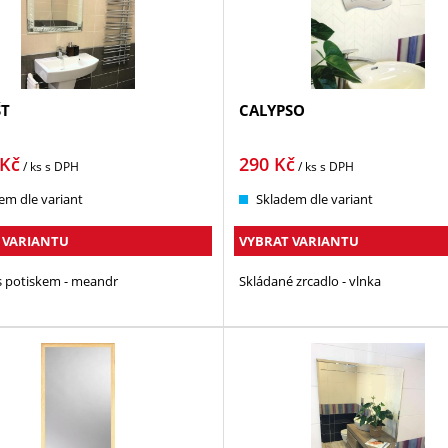
T
CALYPSO
Kč
290
Kč
/ ks
s DPH
/ ks
s DPH
em dle variant
Skladem dle variant
 VARIANTU
VYBRAT VARIANTU
s potiskem - meandr
Skládané zrcadlo - vlnka