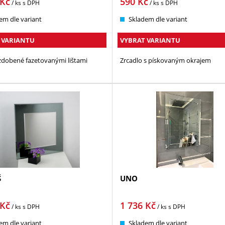
Kč
590
Kč
/ ks
s DPH
/ ks
s DPH
em dle variant
Skladem dle variant
 VARIANTU
VYBRAT VARIANTU
zdobené fazetovanými lištami
Zrcadlo s pískovaným okrajem
Š
UNO
Kč
1 736
Kč
/ ks
s DPH
/ ks
s DPH
em dle variant
Skladem dle variant