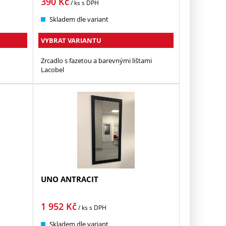
390
Kč
/ ks
s DPH
Skladem dle variant
VYBRAT VARIANTU
Zrcadlo s fazetou a barevnými lištami
Lacobel
UNO ANTRACIT
1 952
Kč
/ ks
s DPH
Skladem dle variant