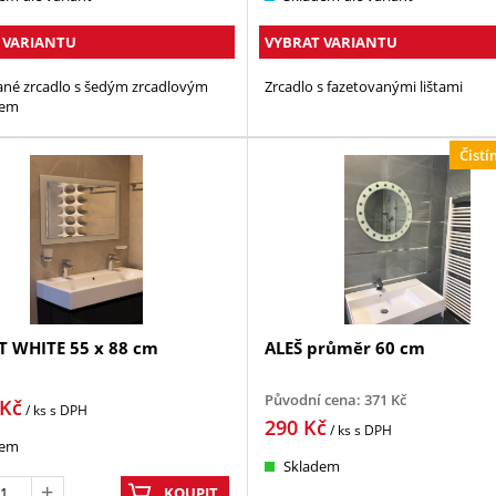
 VARIANTU
VYBRAT VARIANTU
ané zrcadlo s šedým zrcadlovým
Zrcadlo s fazetovanými lištami
dem
Čistí
 WHITE 55 x 88 cm
ALEŠ průměr 60 cm
Původní cena:
371
Kč
Kč
/ ks
s DPH
290
Kč
/ ks
s DPH
dem
Skladem
KOUPIT