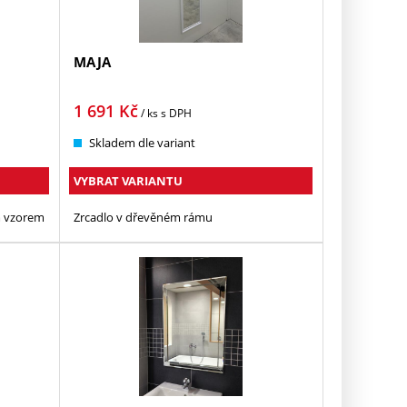
MAJA
1 691
Kč
/ ks
s DPH
Skladem dle variant
VYBRAT VARIANTU
m vzorem
Zrcadlo v dřevěném rámu