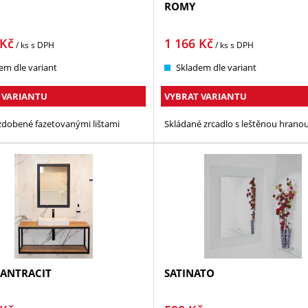
ROMY
Kč
1 166
Kč
/ ks
s DPH
/ ks
s DPH
em dle variant
Skladem dle variant
 VARIANTU
VYBRAT VARIANTU
zdobené fazetovanými lištami
Skládané zrcadlo s leštěnou hrano
 ANTRACIT
SATINATO