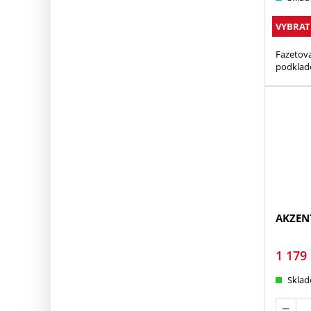
VYBRAT
Fazetov
podkla
AKZENT
1 179
Skla