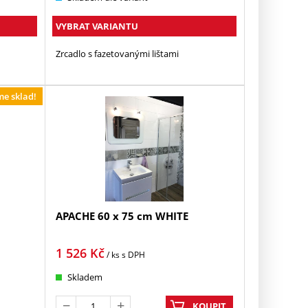
VYBRAT VARIANTU
Zrcadlo s fazetovanými lištami
me sklad!
APACHE 60 x 75 cm WHITE
1 526
Kč
/ ks
s DPH
Skladem
KOUPIT