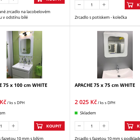
K
né zrcadlo na lacobelovém
 v odstínu bílé
Zrcadlo s potiskem - kolečka
 75 x 100 cm WHITE
APACHE 75 x 75 cm WHITE
Kč
2 025
Kč
/ ks
s DPH
/ ks
s DPH
dem
Skladem
KOUPIT
K
s fazetou 10 mm s bílým
Zrcadlo s fazetou 10 mm s podklad