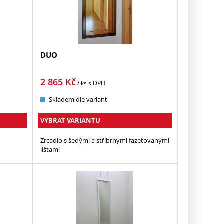
DUO
2 865
Kč
/ ks
s DPH
Skladem dle variant
VYBRAT VARIANTU
Zrcadlo s šedými a stříbrnými fazetovanými
lištami