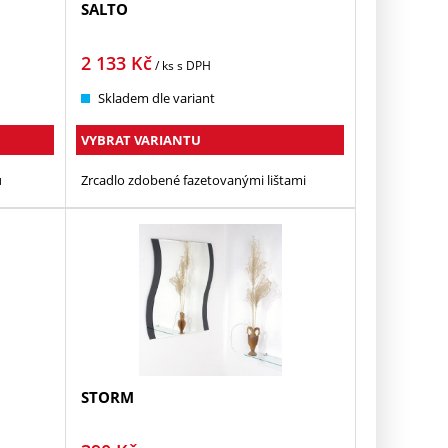
SALTO
2 133
Kč
/ ks
s DPH
Skladem dle variant
VYBRAT VARIANTU
u
Zrcadlo zdobené fazetovanými lištami
STORM