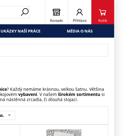
Kontakt
Přihlásit
Košík
UKÁZKY NAŠÍ PRÁCE
MÉDIA O NÁS
nice
? Každý nemáme krásnou, velkou šatnu. Většina
okojovém
vybavení
. V našem
širokém sortimentu
si
ná nástěnná zrcadla, či dlouhá stojací.
st.