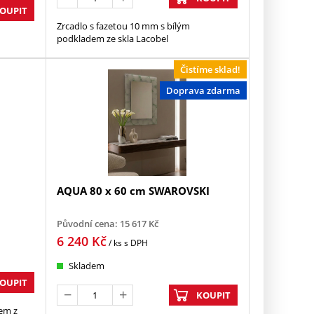
OUPIT
Zrcadlo s fazetou 10 mm s bílým
podkladem ze skla Lacobel
Čistíme sklad!
Doprava zdarma
AQUA 80 x 60 cm SWAROVSKI
Původní cena:
15 617
Kč
6 240
Kč
/ ks
s DPH
Skladem
OUPIT
KOUPIT
em z