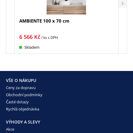
AMBIENTE 100 x 70 cm
AMB
6 566
Kč
7 3
/ ks
s DPH
Skladem
Sk
VŠE O NÁKUPU
Ceny za dopravu
Obchodní podmínky
Časté dotazy
Rychlá objednávka
VÝHODY A SLEVY
Akce