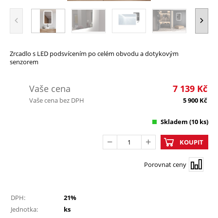
Zrcadlo s LED podsvícením po celém obvodu a dotykovým
senzorem
Vaše cena
7 139
Kč
Vaše cena bez DPH
5 900
Kč
Skladem
(10 ks)
KOUPIT
Porovnat ceny
DPH:
21%
Jednotka:
ks