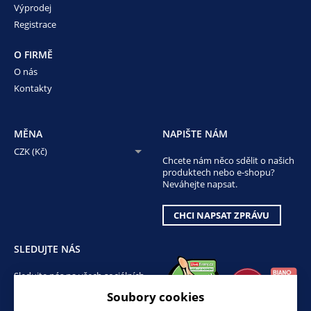
Výprodej
Registrace
O FIRMĚ
O nás
Kontakty
MĚNA
NAPIŠTE NÁM
CZK (Kč)
Chcete nám něco sdělit o našich
produktech nebo e-shopu?
Neváhejte napsat.
CHCI NAPSAT ZPRÁVU
SLEDUJTE NÁS
Sledujte nás na všech sociálních
sítích, ať Vám nic neunikne!
Soubory cookies