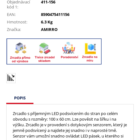
Objednávací
411-156
kód 1:
EAN:
8590475411156
Hmotnost:
6.3 Kg
Značka:
AMIRRO
POPIS
Zrcadlo s příjemným LED podsvícením do stran po celém
obvodu s rozměry: 100 x 60 cm. Lze pověsit na šířku i na
výšku. Zrcadlo je v provedení s dotykovým senzorem, který je
jemně podsvícený a najdete jej snadno i v naprosté tmě.
Senzor vám umožní snadno ovládat LED pásek, u kterého si