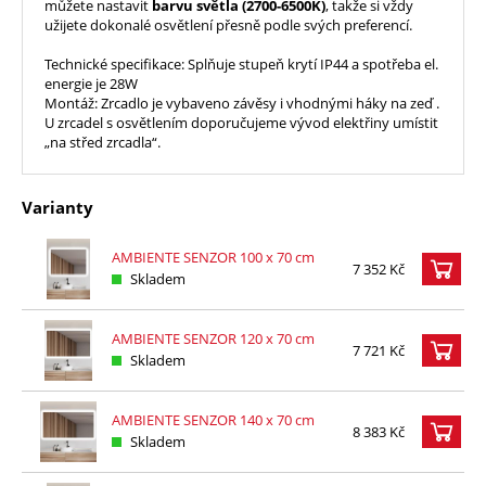
můžete nastavit
barvu světla (2700-6500K)
, takže si vždy
užijete dokonalé osvětlení přesně podle svých preferencí.
Technické specifikace: Splňuje stupeň krytí IP44 a spotřeba el.
energie je 28W
Montáž: Zrcadlo je vybaveno závěsy i vhodnými háky na zeď .
U zrcadel s osvětlením doporučujeme vývod elektřiny umístit
„na střed zrcadla“.
Varianty
AMBIENTE SENZOR 100 x 70 cm
7 352 Kč
Skladem
AMBIENTE SENZOR 120 x 70 cm
7 721 Kč
Skladem
AMBIENTE SENZOR 140 x 70 cm
8 383 Kč
Skladem