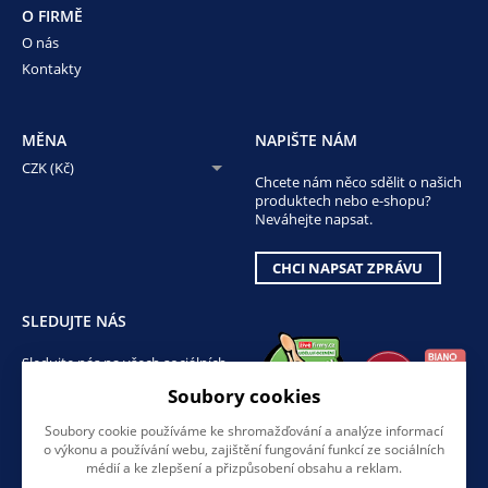
O FIRMĚ
O nás
Kontakty
MĚNA
NAPIŠTE NÁM
CZK (Kč)
Chcete nám něco sdělit o našich
produktech nebo e-shopu?
Neváhejte napsat.
CHCI NAPSAT ZPRÁVU
SLEDUJTE NÁS
Sledujte nás na všech sociálních
sítích, ať Vám nic neunikne!
Soubory cookies
Soubory cookie používáme ke shromažďování a analýze informací
o výkonu a používání webu, zajištění fungování funkcí ze sociálních
médií a ke zlepšení a přizpůsobení obsahu a reklam.