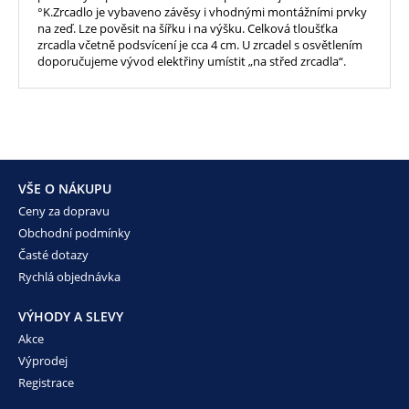
°K.Zrcadlo je vybaveno závěsy i vhodnými montážními prvky
na zeď. Lze pověsit na šířku i na výšku. Celková tloušťka
zrcadla včetně podsvícení je cca 4 cm. U zrcadel s osvětlením
doporučujeme vývod elektřiny umístit „na střed zrcadla“.
VŠE O NÁKUPU
Ceny za dopravu
Obchodní podmínky
Časté dotazy
Rychlá objednávka
VÝHODY A SLEVY
Akce
Výprodej
Registrace