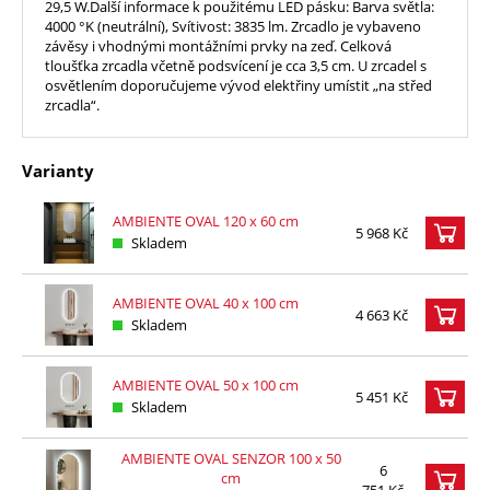
29,5 W.Další informace k použitému LED pásku: Barva světla:
4000 °K (neutrální), Svítivost: 3835 lm. Zrcadlo je vybaveno
závěsy i vhodnými montážními prvky na zeď. Celková
tloušťka zrcadla včetně podsvícení je cca 3,5 cm. U zrcadel s
osvětlením doporučujeme vývod elektřiny umístit „na střed
zrcadla“.
Varianty
AMBIENTE OVAL 120 x 60 cm
5 968 Kč
Skladem
AMBIENTE OVAL 40 x 100 cm
4 663 Kč
Skladem
AMBIENTE OVAL 50 x 100 cm
5 451 Kč
Skladem
AMBIENTE OVAL SENZOR 100 x 50
6
cm
751 Kč