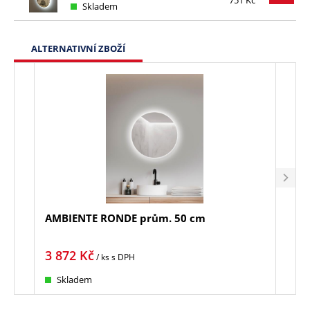
Skladem
ALTERNATIVNÍ ZBOŽÍ
AMBIENTE RONDE prům. 50 cm
MOO
3 872
Kč
4 2
/ ks
s DPH
Skladem
Sk