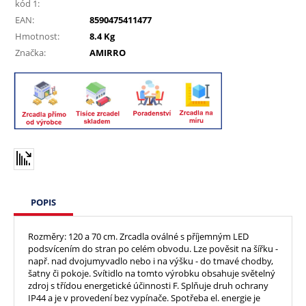
kód 1:
EAN:
8590475411477
Hmotnost:
8.4 Kg
Značka:
AMIRRO
POPIS
Rozměry: 120 a 70 cm. Zrcadla oválné s příjemným LED
podsvícením do stran po celém obvodu. Lze pověsit na šířku -
např. nad dvojumyvadlo nebo i na výšku - do tmavé chodby,
šatny či pokoje. Svítidlo na tomto výrobku obsahuje světelný
zdroj s třídou energetické účinnosti F. Splňuje druh ochrany
IP44 a je v provedení bez vypínače. Spotřeba el. energie je