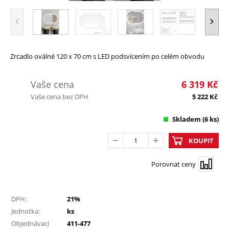
Zrcadlo oválné 120 x 70 cm s LED podsvícením po celém obvodu
Vaše cena
6 319
Kč
Vaše cena bez DPH
5 222
Kč
Skladem
(6 ks)
KOUPIT
Porovnat ceny
DPH:
21%
Jednotka:
ks
Objednávací
411-477