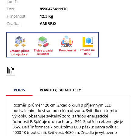
kód 1:
EAN:
8590475411170
Hmotnost:
12.3 Kg
Značka:
AMIRRO
POPIS
NÁVODY, 3D MODELY
Rozměr: průměr 120 cm. Zrcadlo kruh s příjemným LED
podsvícením do stran po celém obvodu. Svítidlo na tomto
výrobku obsahuje světelný zdroj s třídou energetické
účinnosti F. Splňuje druh ochrany IP44. Spotřeba el. energie je
36W. Další informace k použitému LED pásku: Barva světla:
4000 °K (neutrální), Svítivost: 4680 lm. Zrcadlo je vybaveno