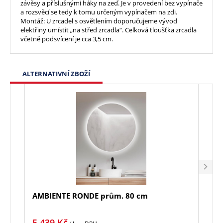
závěsy a příslušnými háky na zeď. Je v provedení bez vypínače
a rozsvěcí se tedy k tomu určeným vypínačem na zdi.
Montáž: U zrcadel s osvětlením doporučujeme vývod
elektřiny umístit „na střed zrcadla“. Celková tloušťka zrcadla
včetně podsvícení je cca 3,5 cm.
ALTERNATIVNÍ ZBOŽÍ
AMBIENTE RONDE prům. 80 cm
MOO
5 439
Kč
5 9