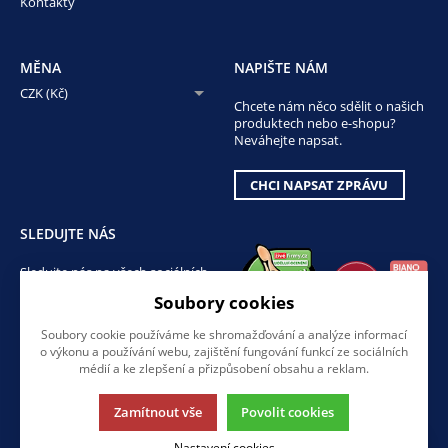
Kontakty
MĚNA
NAPIŠTE NÁM
CZK (Kč)
Chcete nám něco sdělit o našich
produktech nebo e-shopu?
Neváhejte napsat.
CHCI NAPSAT ZPRÁVU
SLEDUJTE NÁS
Sledujte nás na všech sociálních
sítích, ať Vám nic neunikne!
Soubory cookies
Soubory cookie používáme ke shromažďování a analýze informací
o výkonu a používání webu, zajištění fungování funkcí ze sociálních
médií a ke zlepšení a přizpůsobení obsahu a reklam.
Zamítnout vše
Povolit cookies
Tato stránka používá soubory cookies. Klikněte pro více informací.
Nastavení cookies