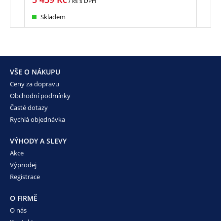
/ ks
s DPH
Skladem
Sk
VŠE O NÁKUPU
Ceny za dopravu
Obchodní podmínky
Časté dotazy
Rychlá objednávka
VÝHODY A SLEVY
Akce
Výprodej
Registrace
O FIRMĚ
O nás