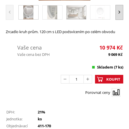
Zrcadlo kruh prům. 120 cm s LED podsvícením po celém obvodu
Vaše cena
10 974
Kč
Vaše cena bez DPH
9 069
Kč
Skladem
(7 ks)
KOUPIT
Porovnat ceny
DPH:
21%
Jednotka:
ks
Objednávací
411-170