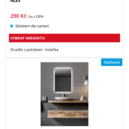
ALEŠ
290
Kč
/ ks
s DPH
Skladem dle variant
VYBRAT VARIANTU
Zrcadlo s potiskem - kolečka
Oblíbené