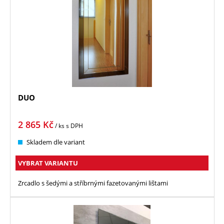
DUO
2 865
Kč
/ ks
s DPH
Skladem dle variant
VYBRAT VARIANTU
Zrcadlo s šedými a stříbrnými fazetovanými lištami