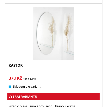
KASTOR
378
Kč
/ ks
s DPH
Skladem dle variant
VYBRAT VARIANTU
Zrcadlo o síle 3 mm s broušenou hranou, elipsa