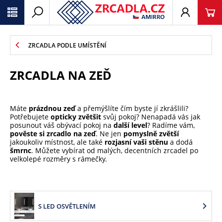
ZRCADLA PODLE UMÍSTĚNÍ
ZRCADLA NA ZEĎ
Máte
prázdnou zeď
a přemýšlíte čím byste jí zkrášlili?
Potřebujete
opticky zvětšit
svůj pokoj? Nenapadá vás jak
posunout váš obývací pokoj na
další level
? Radíme vám,
pověste si zrcadlo na zeď
. Ne jen
pomyslně zvětší
jakoukoliv místnost, ale také
rozjasní vaši stěnu
a dodá
šmrnc
. Můžete vybírat od malých, decentních zrcadel po
velkolepé rozměry s rámečky.
S LED OSVĚTLENÍM