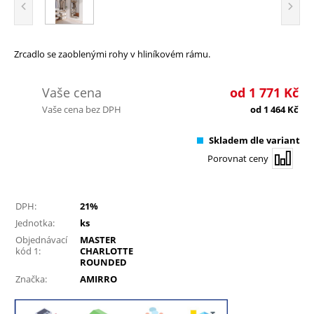
Zrcadlo se zaoblenými rohy v hliníkovém rámu.
Vaše cena
od
1 771
Kč
Vaše cena bez DPH
od
1 464
Kč
Skladem dle variant
Porovnat ceny
DPH:
21%
Jednotka:
ks
Objednávací
MASTER
kód 1:
CHARLOTTE
ROUNDED
Značka:
AMIRRO