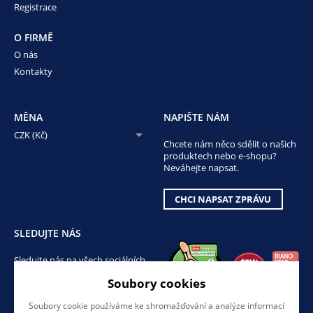
Registrace
O FIRMĚ
O nás
Kontakty
MĚNA
NAPIŠTE NÁM
CZK (Kč)
Chcete nám něco sdělit o našich
produktech nebo e-shopu?
Neváhejte napsat.
CHCI NAPSAT ZPRÁVU
SLEDUJTE NÁS
Sledujte nás na všech sociálních
sítích, ať Vám nic neunikne!
Soubory cookies
Soubory cookie používáme ke shromažďování a analýze informací