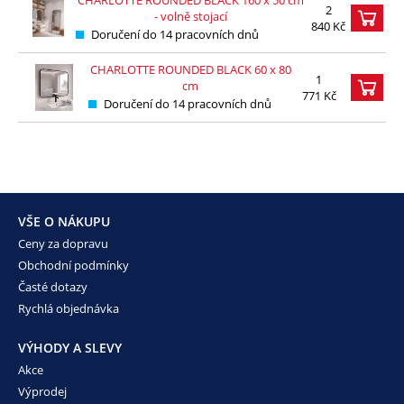
2
- volně stojací
840 Kč
Doručení do 14 pracovních dnů
CHARLOTTE ROUNDED BLACK 60 x 80
1
cm
771 Kč
Doručení do 14 pracovních dnů
VŠE O NÁKUPU
Ceny za dopravu
Obchodní podmínky
Časté dotazy
Rychlá objednávka
VÝHODY A SLEVY
Akce
Výprodej