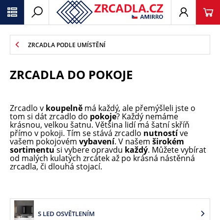
ZRCADLA PODLE UMÍSTĚNÍ
ZRCADLA DO POKOJE
Zrcadlo v
koupelně
má každý, ale přemýšleli jste o
tom si dát zrcadlo do
pokoje
? Každý nemáme
krásnou, velkou šatnu. Většina lidí má šatní skříň
přímo v pokoji. Tím se stává zrcadlo
nutností
ve
vašem pokojovém
vybavení
. V našem
širokém
sortimentu
si vybere opravdu
každý
. Můžete vybírat
od malých kulatých zrcátek až po krásná nástěnná
zrcadla, či dlouhá stojací.
S LED OSVĚTLENÍM