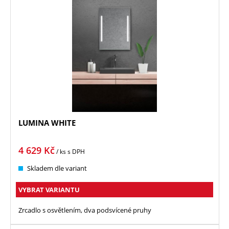
LUMINA WHITE
4 629
Kč
/ ks
s DPH
Skladem dle variant
VYBRAT VARIANTU
Zrcadlo s osvětlením, dva podsvícené pruhy