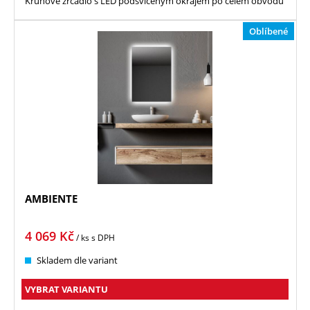
Kruhové zrcadlo s LED podsvíceným okrajem po celém obvodu
Oblíbené
AMBIENTE
4 069
Kč
/ ks
s DPH
Skladem dle variant
VYBRAT VARIANTU