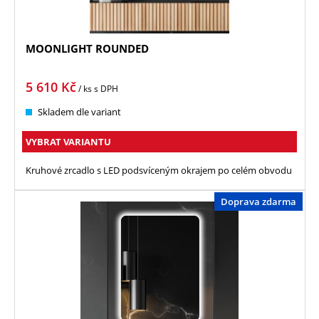
MOONLIGHT ROUNDED
5 610
Kč
/ ks
s DPH
Skladem dle variant
VYBRAT VARIANTU
Kruhové zrcadlo s LED podsvíceným okrajem po celém obvodu
Doprava zdarma