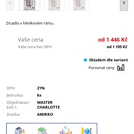
Zrcadlo v hliníkovém rámu.
Vaše cena
od
1 446
Kč
Vaše cena bez DPH
od
1 195
Kč
Skladem dle variant
Porovnat ceny
DPH:
21%
Jednotka:
ks
Objednávací
MASTER
kód 1:
CHARLOTTE
Značka:
AMIRRO