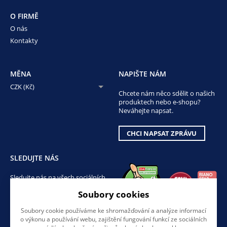
O FIRMĚ
O nás
Kontakty
MĚNA
NAPIŠTE NÁM
CZK (Kč)
Chcete nám něco sdělit o našich
produktech nebo e-shopu?
Neváhejte napsat.
CHCI NAPSAT ZPRÁVU
SLEDUJTE NÁS
Sledujte nás na všech sociálních
sítích, ať Vám nic neunikne!
Soubory cookies
Soubory cookie používáme ke shromažďování a analýze informací
o výkonu a používání webu, zajištění fungování funkcí ze sociálních