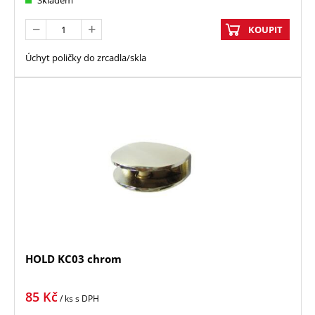
KOUPIT
Úchyt poličky do zrcadla/skla
HOLD KC03 chrom
85
Kč
/ ks
s DPH