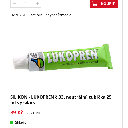
KOUPIT
HANG SET - set pro uchycení zrcadla
SILIKON - LUKOPREN č.33, neutrální, tubička 25
ml výrobek
89
Kč
/ ks
s DPH
Skladem