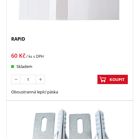
RAPID
60
Kč
/ ks
s DPH
Skladem
KOUPIT
Oboustranná lepící páska