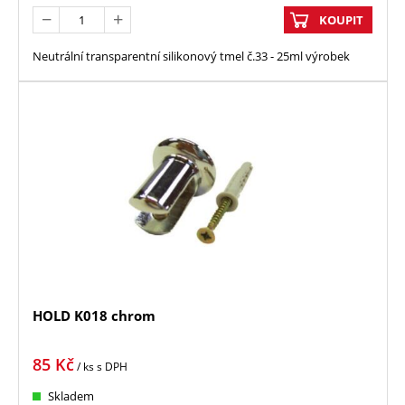
KOUPIT
Neutrální transparentní silikonový tmel č.33 - 25ml výrobek
HOLD K018 chrom
85
Kč
/ ks
s DPH
Skladem