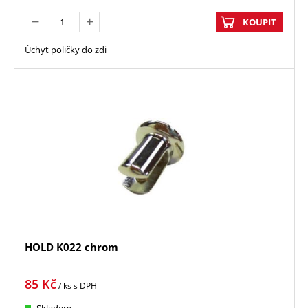
KOUPIT
Úchyt poličky do zdi
HOLD K022 chrom
85
Kč
/ ks
s DPH
Skladem