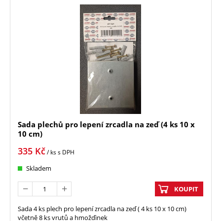
Sada plechů pro lepení zrcadla na zeď (4 ks 10 x
10 cm)
335
Kč
/ ks
s DPH
Skladem
KOUPIT
Sada 4 ks plech pro lepení zrcadla na zeď ( 4 ks 10 x 10 cm)
včetně 8 ks vrutů a hmožďinek