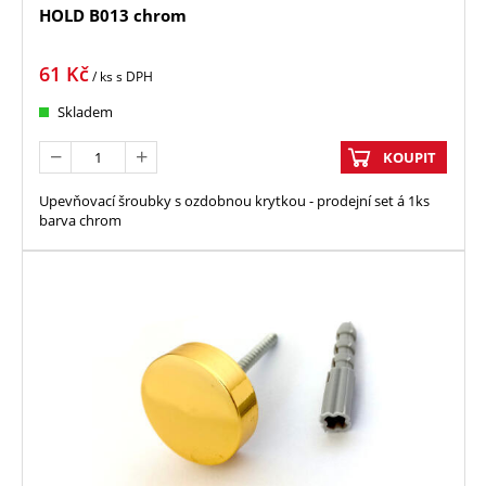
HOLD B013 chrom
61
Kč
/ ks
s DPH
Skladem
KOUPIT
Upevňovací šroubky s ozdobnou krytkou - prodejní set á 1ks
barva chrom