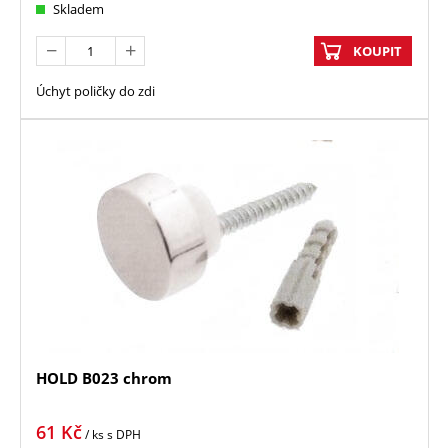
Skladem
KOUPIT
Úchyt poličky do zdi
HOLD B023 chrom
61
Kč
/ ks
s DPH