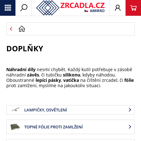
DOPLŇKY
Náhradní díly
nesmí chybět. Každý kutil potřebuje v zásobě
náhradní
závěs
, či tubičku
silikonu
, kdyby náhodou.
Oboustranné
lepící pásky
,
vatička
na čištění zrcadel, či
fólie
proti zamlžení, myslíme na jakoukoliv situaci.
LAMPIČKY, OSVĚTLENÍ
TOPNÉ FÓLIE PROTI ZAMLŽENÍ