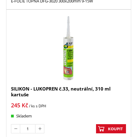
E-FOLIE TOPNÁ DFG-3020 300x200mm 9-15W
SILIKON - LUKOPREN č.33, neutrální, 310 ml
kartuše
245
Kč
/ ks
s DPH
Skladem
KOUPIT