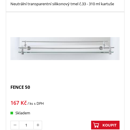
Neutrální transparentní silikonový tmel č.33 - 310 ml kartuše
FENCE 50
167
Kč
/ ks
s DPH
Skladem
KOUPIT