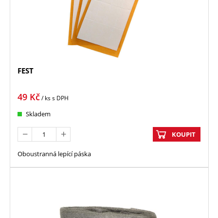
FEST
49
Kč
/ ks
s DPH
Skladem
KOUPIT
Oboustranná lepící páska