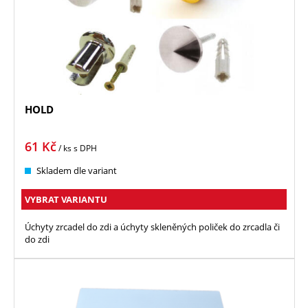
HOLD
61
Kč
/ ks
s DPH
Skladem dle variant
VYBRAT VARIANTU
Úchyty zrcadel do zdi a úchyty skleněných poliček do zrcadla či
do zdi