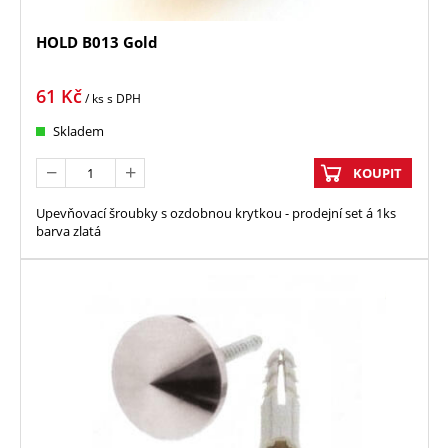
HOLD B013 Gold
61
Kč
/ ks
s DPH
Skladem
KOUPIT
Upevňovací šroubky s ozdobnou krytkou - prodejní set á 1ks
barva zlatá