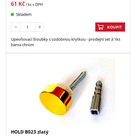
61
Kč
/ ks
s DPH
Skladem
KOUPIT
Upevňovací šroubky s ozdobnou krytkou - prodejní set á 1ks
barva chrom
HOLD B023 zlatý