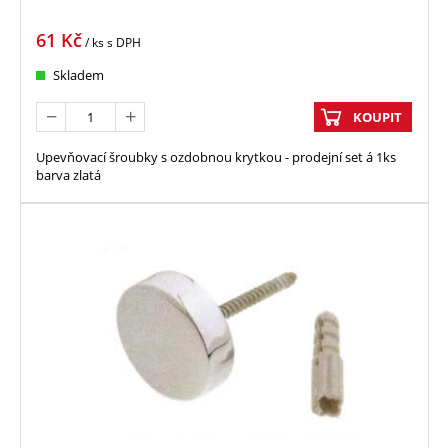
61
Kč
/ ks
s DPH
Skladem
KOUPIT
Upevňovací šroubky s ozdobnou krytkou - prodejní set á 1ks
barva zlatá