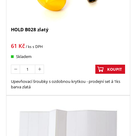
HOLD B028 zlatý
61
Kč
/ ks
s DPH
Skladem
KOUPIT
Upevňovací šroubky s ozdobnou krytkou - prodejní set á 1ks
barva zlatá