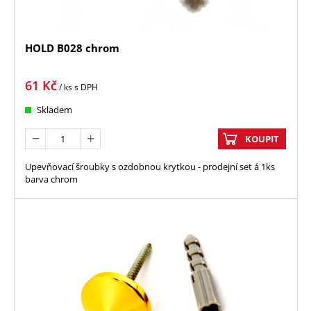
HOLD B028 chrom
61
Kč
/ ks
s DPH
Skladem
KOUPIT
Upevňovací šroubky s ozdobnou krytkou - prodejní set á 1ks
barva chrom