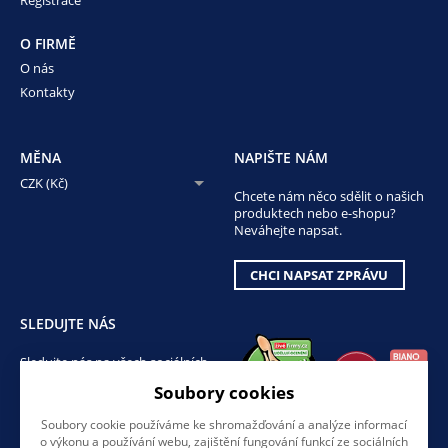
O FIRMĚ
O nás
Kontakty
MĚNA
NAPIŠTE NÁM
CZK (Kč)
Chcete nám něco sdělit o našich
produktech nebo e-shopu?
Neváhejte napsat.
CHCI NAPSAT ZPRÁVU
SLEDUJTE NÁS
Sledujte nás na všech sociálních
sítích, ať Vám nic neunikne!
Soubory cookies
Soubory cookie používáme ke shromažďování a analýze informací
o výkonu a používání webu, zajištění fungování funkcí ze sociálních