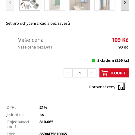
Set pro uchycení zrcadla bez závěsů
Vaše cena
109
Kč
Vaše cena bez DPH
90
Kč
Skladem
(256 ks)
KOUPIT
Porovnat ceny
DPH:
21%
Jednotka:
ks
Objednávací
810-065
kód 1:
EAN:
8590475810065