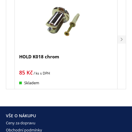
HOLD K018 chrom
HOL
85
Kč
85
K
/ ks
s DPH
Skladem
Sk
VŠE O NÁKUPU
Ceny za dopravu
Obchodní podmínky