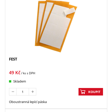
FEST
49
Kč
/ ks
s DPH
Skladem
KOUPIT
Oboustranná lepící páska