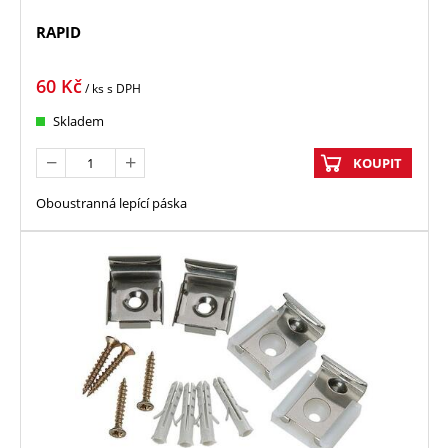
RAPID
60
Kč
/ ks
s DPH
Skladem
KOUPIT
Oboustranná lepící páska