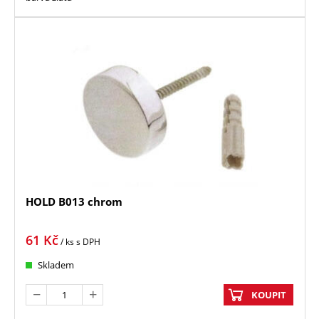
HOLD B013 chrom
61
Kč
/ ks
s DPH
Skladem
KOUPIT