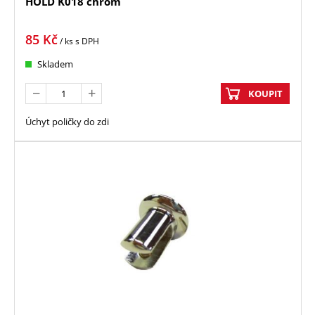
HOLD K018 chrom
85
Kč
/ ks
s DPH
Skladem
KOUPIT
Úchyt poličky do zdi