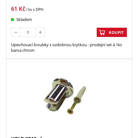
61
Kč
/ ks
s DPH
Skladem
KOUPIT
Upevňovací šroubky s ozdobnou krytkou - prodejní set á 1ks
barva chrom