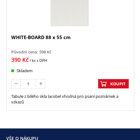
WHITE-BOARD 88 x 55 cm
Původní cena:
598
Kč
390
Kč
/ ks
s DPH
Skladem
KOUPIT
Tabule z bílého skla lacobel vhodná pro psaní poznámek a
vzkazů
VŠE O NÁKUPU