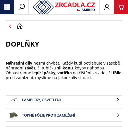
DOPLŇKY
Náhradní díly
nesmí chybět. Každý kutil potřebuje v zásobě
náhradní
závěs
, či tubičku
silikonu
, kdyby náhodou.
Oboustranné
lepící pásky
,
vatička
na čištění zrcadel, či
fólie
proti zamlžení, myslíme na jakoukoliv situaci.
LAMPIČKY, OSVĚTLENÍ
TOPNÉ FÓLIE PROTI ZAMLŽENÍ