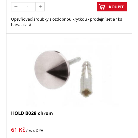
KOUPIT
Upevňovací šroubky s ozdobnou krytkou - prodejní set á 1ks
barva zlatá
HOLD B028 chrom
61
Kč
/ ks
s DPH