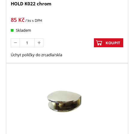
HOLD K022 chrom
85
Kč
/ ks
s DPH
Skladem
KOUPIT
Úchyt poličky do zrcadla/skla