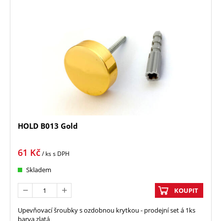
HOLD B013 Gold
61
Kč
/ ks
s DPH
Skladem
KOUPIT
Upevňovací šroubky s ozdobnou krytkou - prodejní set á 1ks
barva zlatá