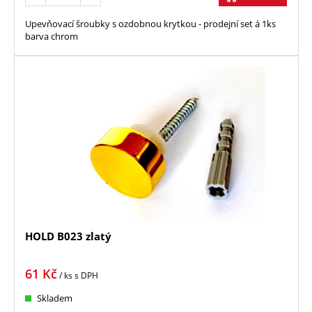
Upevňovací šroubky s ozdobnou krytkou - prodejní set á 1ks
barva chrom
HOLD B023 zlatý
61
Kč
/ ks
s DPH
Skladem