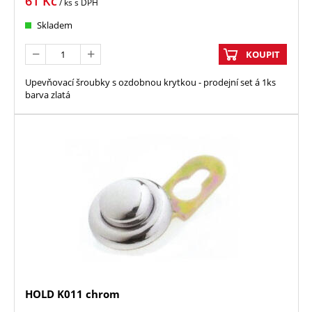
61
Kč
/ ks
s DPH
Skladem
KOUPIT
Upevňovací šroubky s ozdobnou krytkou - prodejní set á 1ks
barva zlatá
HOLD K011 chrom