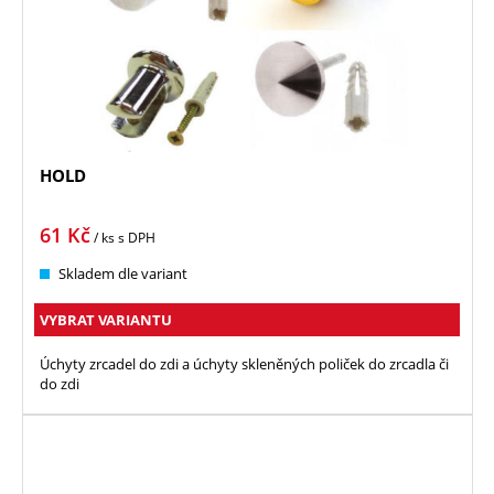
HOLD
61
Kč
/ ks
s DPH
Skladem dle variant
VYBRAT VARIANTU
Úchyty zrcadel do zdi a úchyty skleněných poliček do zrcadla či
do zdi