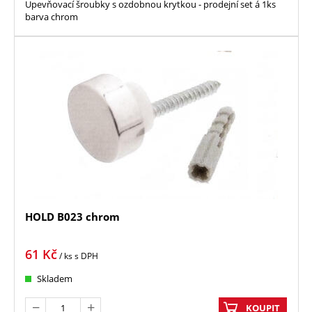
Upevňovací šroubky s ozdobnou krytkou - prodejní set á 1ks
barva chrom
HOLD B023 chrom
61
Kč
/ ks
s DPH
Skladem
KOUPIT