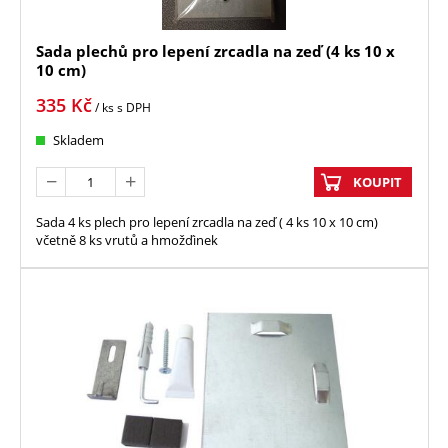
Sada plechů pro lepení zrcadla na zeď (4 ks 10 x
10 cm)
335
Kč
/ ks
s DPH
Skladem
KOUPIT
Sada 4 ks plech pro lepení zrcadla na zeď ( 4 ks 10 x 10 cm)
včetně 8 ks vrutů a hmožďinek