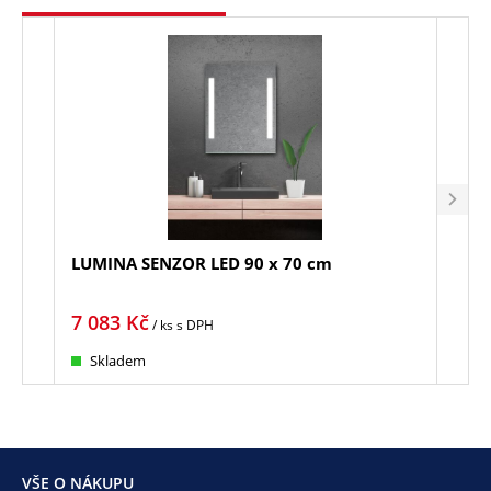
LUMINA SENZOR LED 90 x 70 cm
LINE
7 083
Kč
1 8
/ ks
s DPH
Skladem
Sk
VŠE O NÁKUPU