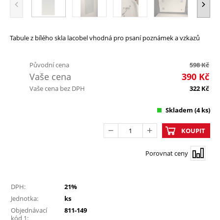
Tabule z bílého skla lacobel vhodná pro psaní poznámek a vzkazů
Původní cena
598
Kč
Vaše cena
390
Kč
Vaše cena bez DPH
322
Kč
Skladem
(4 ks)
KOUPIT
Porovnat ceny
DPH:
21%
Jednotka:
ks
Objednávací
811-149
kód 1: