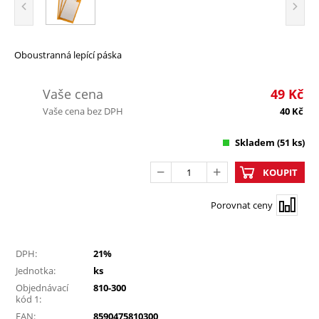
Oboustranná lepící páska
Vaše cena
49
Kč
Vaše cena bez DPH
40
Kč
Skladem
(51 ks)
KOUPIT
Porovnat ceny
DPH:
21%
Jednotka:
ks
Objednávací
810-300
kód 1:
EAN:
8590475810300