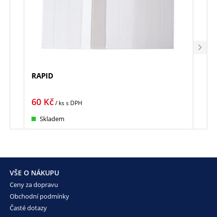
RAPID
SILI
ml k
60
Kč
245
/ ks
s DPH
Skladem
Sk
VŠE O NÁKUPU
Ceny za dopravu
Obchodní podmínky
Časté dotazy