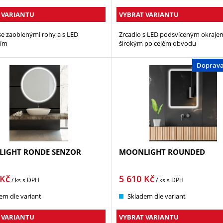
 VARIANTU
VYBRAT VARIANTU
se zaoblenými rohy a s LED
Zrcadlo s LED podsvíceným okraje
ním
širokým po celém obvodu
Doprav
IGHT RONDE SENZOR
MOONLIGHT ROUNDED
Kč
5 610
Kč
/ ks
s DPH
/ ks
s DPH
em dle variant
Skladem dle variant
 VARIANTU
VYBRAT VARIANTU