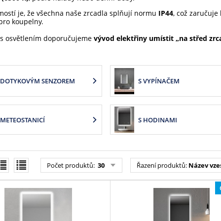
ostí je, že všechna naše zrcadla splňují normu
IP44
, což zaručuje
pro koupelny.
 s osvětlením doporučujeme
vývod elektřiny umístit „na střed zrc
 DOTYKOVÝM SENZOREM
S VYPÍNAČEM
 METEOSTANICÍ
S HODINAMI
Počet produktů:
30
Řazení produktů:
Název vze