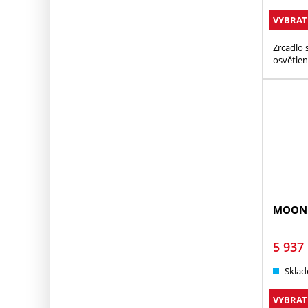
VYBRAT
Zrcadlo 
osvětle
MOONL
5 937
Sklad
VYBRAT