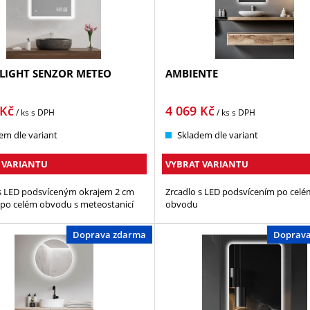
IGHT SENZOR METEO
AMBIENTE
Kč
4 069
Kč
/ ks
s DPH
/ ks
s DPH
em dle variant
Skladem dle variant
 VARIANTU
VYBRAT VARIANTU
 s LED podsvíceným okrajem 2 cm
Zrcadlo s LED podsvícením po celé
po celém obvodu s meteostanicí
obvodu
Doprava zdarma
Doprav