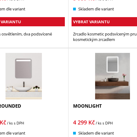
em dle variant
Skladem dle variant
 VARIANTU
VYBRAT VARIANTU
s osvětlením, dva podsvícené
Zrcadlo kosmetic podsvíceným pr
kosmetickým zrcadlem
ROUNDED
MOONLIGHT
Kč
4 299
Kč
/ ks
s DPH
/ ks
s DPH
em dle variant
Skladem dle variant