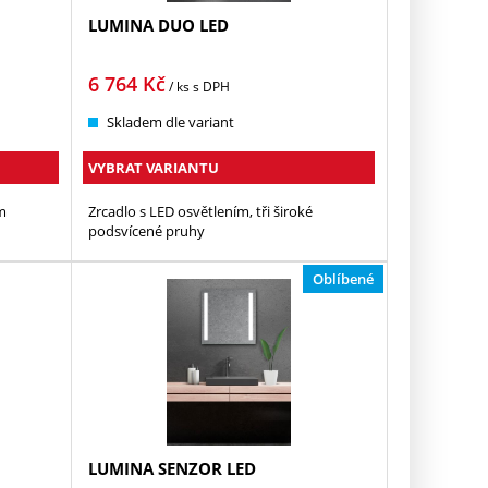
LUMINA DUO LED
6 764
Kč
/ ks
s DPH
Skladem dle variant
VYBRAT VARIANTU
m
Zrcadlo s LED osvětlením, tři široké
podsvícené pruhy
Oblíbené
LUMINA SENZOR LED