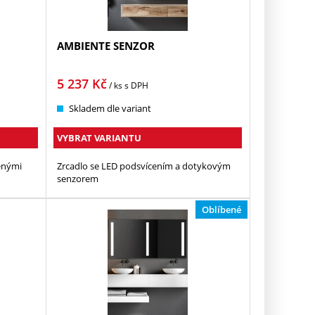
AMBIENTE SENZOR
5 237
Kč
/ ks
s DPH
Skladem dle variant
VYBRAT VARIANTU
enými
Zrcadlo se LED podsvícením a dotykovým
senzorem
Oblíbené