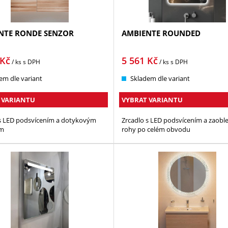
NTE RONDE SENZOR
AMBIENTE ROUNDED
Kč
5 561
Kč
/ ks
s DPH
/ ks
s DPH
em dle variant
Skladem dle variant
 VARIANTU
VYBRAT VARIANTU
 s LED podsvícením a dotykovým
Zrcadlo s LED podsvícením a zaobl
em
rohy po celém obvodu