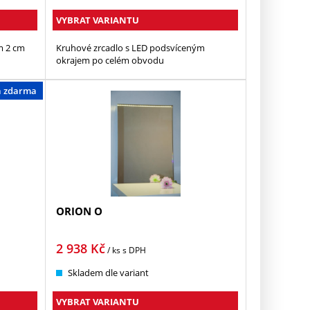
VYBRAT VARIANTU
m 2 cm
Kruhové zrcadlo s LED podsvíceným
okrajem po celém obvodu
a zdarma
ORION O
2 938
Kč
/ ks
s DPH
Skladem dle variant
VYBRAT VARIANTU