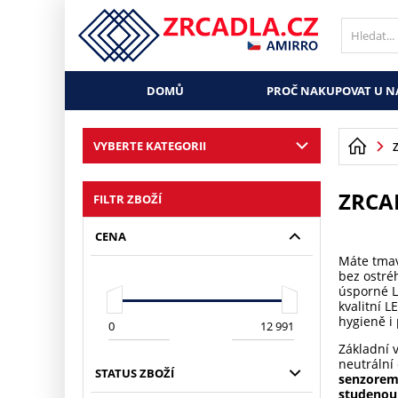
DOMŮ
PROČ NAKUPOVAT U N
VYBERTE KATEGORII
ZRCA
FILTR ZBOŽÍ
CENA
Máte tmav
bez ostré
úsporné L
kvalitní 
hygieně i 
Základní 
neutrální 
STATUS ZBOŽÍ
senzore
studenou 