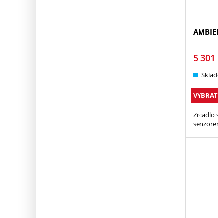
AMBIE
5 301
Sklad
VYBRAT
Zrcadlo
senzor