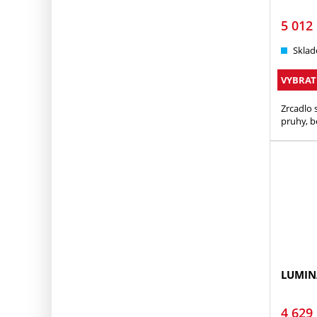
5 012
Sklad
VYBRAT
Zrcadlo 
pruhy, b
LUMIN
4 629