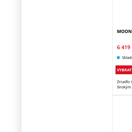
MOONL
6 419
Sklad
VYBRAT
Zrcadlo
širokým 