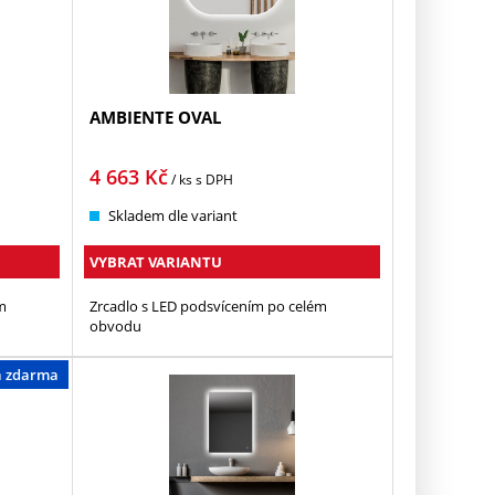
AMBIENTE OVAL
4 663
Kč
/ ks
s DPH
Skladem dle variant
VYBRAT VARIANTU
m
Zrcadlo s LED podsvícením po celém
obvodu
a zdarma