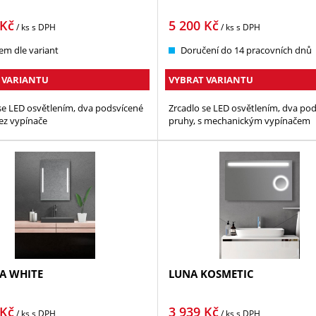
Kč
5 200
Kč
/ ks
s DPH
/ ks
s DPH
em dle variant
Doručení do 14 pracovních dnů
 VARIANTU
VYBRAT VARIANTU
se LED osvětlením, dva podsvícené
Zrcadlo se LED osvětlením, dva po
ez vypínače
pruhy, s mechanickým vypínačem
A WHITE
LUNA KOSMETIC
Kč
3 939
Kč
/ ks
s DPH
/ ks
s DPH