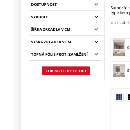
DOSTUPNOST
Samozřejm
typickém 
VÝROBCE
U zrcadel
ŠÍŘKA ZRCADLA V CM
VÝŠKA ZRCADLA V CM
S
TOPNÁ FÓLIE PROTI ZAMLŽENÍ
S
ZOBRAZIT DLE FILTRU