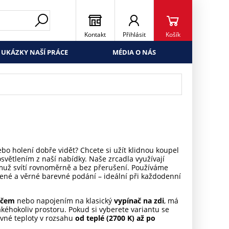
Kontakt
Přihlásit
Košík
UKÁZKY NAŠÍ PRÁCE
MÉDIA O NÁS
bo holení dobře vidět? Chcete si užít klidnou koupel
větlením z naší nabídky. Naše zrcadla využívají
emuž svítí rovnoměrně a bez přerušení. Používáme
rozené a věrné barevné podání – ideální při každodenní
ačem
nebo napojením na klasický
vypínač na zdi
, má
jakéhokoliv prostoru. Pokud si vyberete variantu se
evné teploty v rozsahu
od teplé (2700 K) až po