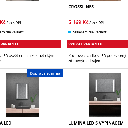
CROSSLINES
Kč
5 169
Kč
/ ks
s DPH
/ ks
s DPH
em dle variant
Skladem dle variant
 VARIANTU
VYBRAT VARIANTU
s LED osvětlením a kosmetickým
Kruhové zrcadlo s LED podsvícený
m
zdobeným okrajem
Doprava zdarma
A LED
LUMINA LED S VYPÍNAČEM