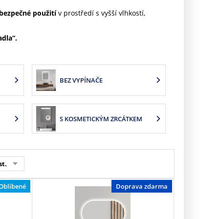
bezpečné použití
v prostředí s vyšší vlhkostí,
adla“.
BEZ VYPÍNAČE
S KOSMETICKÝM ZRCÁTKEM
st.
Oblíbené
Doprava zdarma