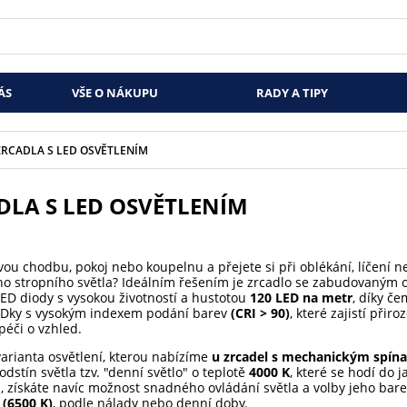
ÁS
VŠE O NÁKUPU
RADY A TIPY
ZRCADLA S LED OSVĚTLENÍM
DLA S LED OSVĚTLENÍM
ou chodbu, pokoj nebo koupelnu a přejete si při oblékání, líčení ne
ho stropního světla? Ideálním řešením je zrcadlo se zabudovaným os
ED diody s vysokou životností a hustotou
120 LED na metr
, díky č
LEDky s vysokým indexem podání barev
(CRI > 90)
, které zajistí při
péči o vzhled.
varianta osvětlení, kterou nabízíme
u zrcadel s mechanickým spín
odstín světla tzv. "denní světlo" o teplotě
4000 K
, které se hodí do 
m
, získáte navíc možnost snadného ovládání světla a volby jeho bar
(6500 K)
, podle nálady nebo denní doby.