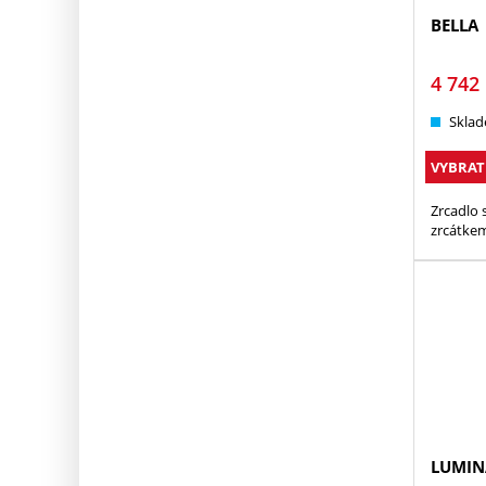
BELLA
4 742
Sklad
VYBRAT
Zrcadlo 
zrcátke
LUMIN