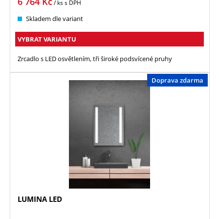
6 764
Kč
/ ks
s DPH
Skladem dle variant
VYBRAT VARIANTU
Zrcadlo s LED osvětlením, tři široké podsvícené pruhy
Doprava zdarma
LUMINA LED