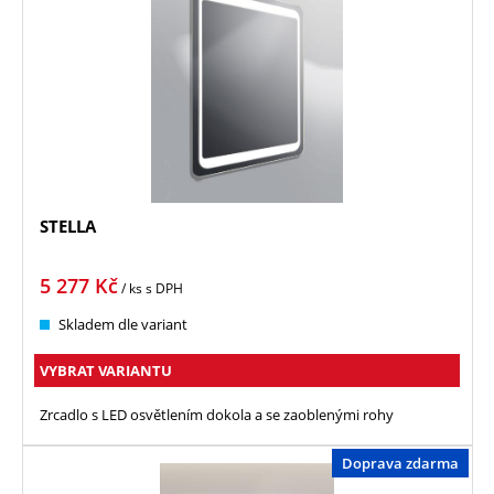
STELLA
5 277
Kč
/ ks
s DPH
Skladem dle variant
VYBRAT VARIANTU
Zrcadlo s LED osvětlením dokola a se zaoblenými rohy
Doprava zdarma