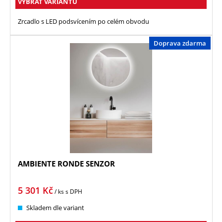
VYBRAT VARIANTU
Zrcadlo s LED podsvícením po celém obvodu
Doprava zdarma
AMBIENTE RONDE SENZOR
5 301
Kč
/ ks
s DPH
Skladem dle variant