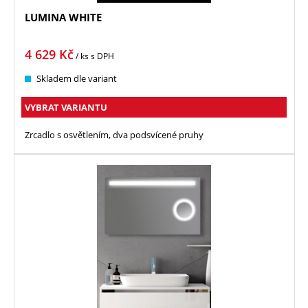
LUMINA WHITE
4 629
Kč
/ ks
s DPH
Skladem dle variant
VYBRAT VARIANTU
Zrcadlo s osvětlením, dva podsvícené pruhy