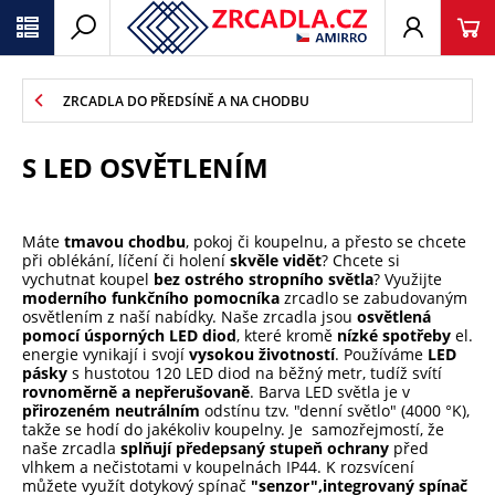
ZRCADLA DO PŘEDSÍNĚ A NA CHODBU
S LED OSVĚTLENÍM
Máte
tmavou chodbu
, pokoj či koupelnu, a přesto se chcete
při oblékání, líčení či holení
skvěle vidět
? Chcete si
vychutnat koupel
bez ostrého stropního světla
? Využijte
moderního funkčního pomocníka
zrcadlo se zabudovaným
osvětlením z naší nabídky. Naše zrcadla jsou
osvětlená
pomocí úsporných LED diod
, které kromě
nízké spotřeby
el.
energie vynikají i svojí
vysokou životností
. Používáme
LED
pásky
s hustotou 120 LED diod na běžný metr, tudíž svítí
rovnoměrně a nepřerušovaně
. Barva LED světla je v
přirozeném neutrálním
odstínu tzv. "denní světlo" (4000 °K),
takže se hodí do jakékoliv koupelny. Je samozřejmostí, že
naše zrcadla
splňují předepsaný stupeň ochrany
před
vlhkem a nečistotami v koupelnách IP44. K rozsvícení
můžete využít dotykový spínač
"senzor",
integrovaný spínač