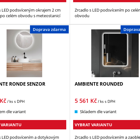
 s LED podsvíceným okrajem 2 cm
Zrcadlo s LED podsvícením po celé
po celém obvodu s meteostanicí
obvodu
Doprava zdarma
Doprav
NTE RONDE SENZOR
AMBIENTE ROUNDED
Kč
5 561
Kč
/ ks
s DPH
/ ks
s DPH
em dle variant
Skladem dle variant
 VARIANTU
VYBRAT VARIANTU
 s LED podsvícením a dotykovým
Zrcadlo s LED podsvícením a zaobl