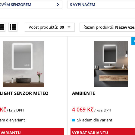
OVÝM SENZOREM
S VYPÍNAČEM
Počet produktů:
30
Řazení produktů:
Název vze
IGHT SENZOR METEO
AMBIENTE
Kč
4 069
Kč
/ ks
s DPH
/ ks
s DPH
em dle variant
Skladem dle variant
 VARIANTU
VYBRAT VARIANTU