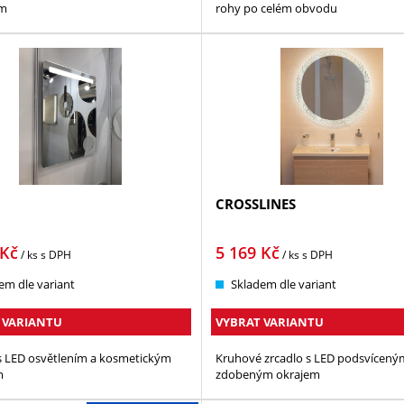
em
rohy po celém obvodu
CROSSLINES
Kč
5 169
Kč
/ ks
s DPH
/ ks
s DPH
em dle variant
Skladem dle variant
 VARIANTU
VYBRAT VARIANTU
s LED osvětlením a kosmetickým
Kruhové zrcadlo s LED podsvícený
m
zdobeným okrajem