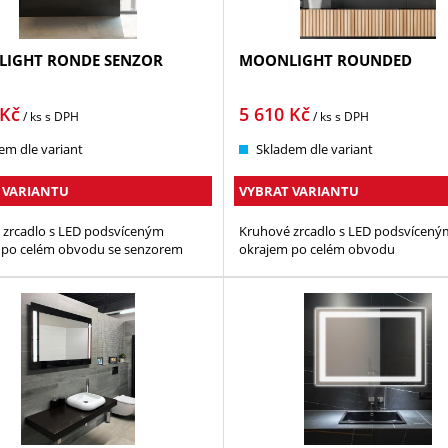
IGHT RONDE SENZOR
MOONLIGHT ROUNDED
Kč
5 610
Kč
/ ks
s DPH
/ ks
s DPH
em dle variant
Skladem dle variant
 VARIANTU
VYBRAT VARIANTU
 zrcadlo s LED podsvíceným
Kruhové zrcadlo s LED podsvícený
 po celém obvodu se senzorem
okrajem po celém obvodu