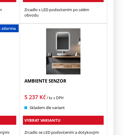
m
Zrcadlo s LED podsvícením po celém
obvodu
a zdarma
AMBIENTE SENZOR
5 237
Kč
/ ks
s DPH
Skladem dle variant
VYBRAT VARIANTU
enými
Zrcadlo se LED podsvícením a dotykovým