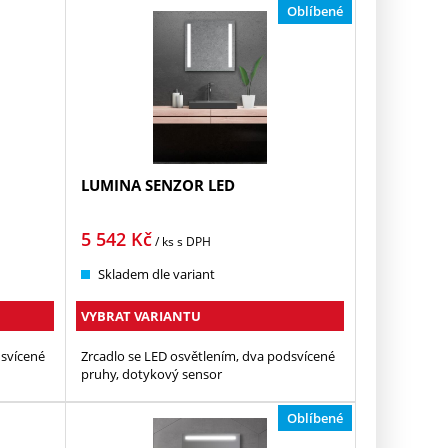
Oblíbené
LUMINA SENZOR LED
5 542
Kč
/ ks
s DPH
Skladem dle variant
VYBRAT VARIANTU
dsvícené
Zrcadlo se LED osvětlením, dva podsvícené
pruhy, dotykový sensor
Oblíbené