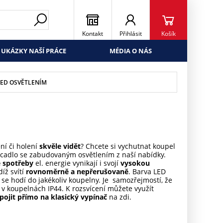
Kontakt
Přihlásit
Košík
UKÁZKY NAŠÍ PRÁCE
MÉDIA O NÁS
LED OSVĚTLENÍM
ení či holení
skvěle vidět
? Chcete si vychutnat koupel
cadlo se zabudovaným osvětlením z naší nabídky.
é spotřeby
el. energie vynikají i svojí
vysokou
íž svítí
rovnoměrně a nepřerušovaně
. Barva LED
e se hodí do jakékoliv koupelny. Je samozřejmostí, že
v koupelnách IP44. K rozsvícení můžete využít
ipojit přímo na klasický vypínač
na zdi.