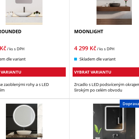
ROUNDED
MOONLIGHT
Kč
4 299
Kč
/ ks
s DPH
/ ks
s DPH
em dle variant
Skladem dle variant
 VARIANTU
VYBRAT VARIANTU
se zaoblenými rohy a s LED
Zrcadlo s LED podsvíceným okraje
ním
širokým po celém obvodu
Doprav