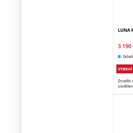
LUNA 
3 190
Sklad
VYBRAT
Zrcadlo 
osvětle