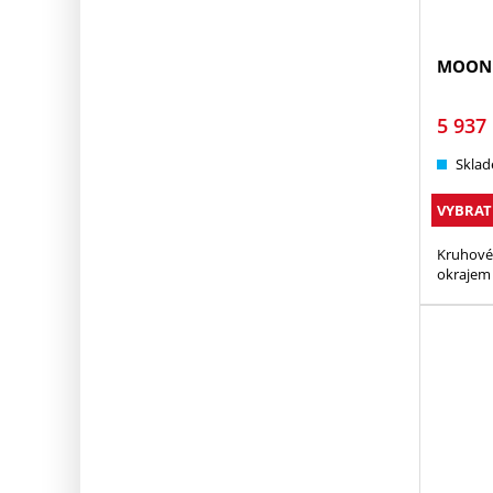
MOONL
5 937
Sklad
VYBRAT
Kruhové
okrajem