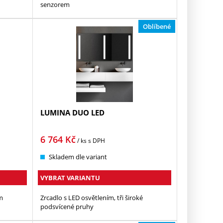
senzorem
Oblíbené
LUMINA DUO LED
6 764
Kč
/ ks
s DPH
Skladem dle variant
VYBRAT VARIANTU
m
Zrcadlo s LED osvětlením, tři široké
podsvícené pruhy