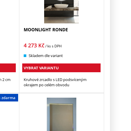
MOONLIGHT RONDE
4 273
Kč
/ ks
s DPH
Skladem dle variant
VYBRAT VARIANTU
m 2 cm
Kruhové zrcadlo s LED podsvíceným
okrajem po celém obvodu
a zdarma