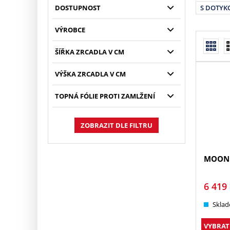
DOSTUPNOST
S DOTYK
VÝROBCE
ŠÍŘKA ZRCADLA V CM
VÝŠKA ZRCADLA V CM
TOPNÁ FÓLIE PROTI ZAMLŽENÍ
ZOBRAZIT DLE FILTRU
MOONL
6 419
Sklad
VYBRAT