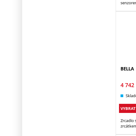
senzor
BELLA
4 742
Sklad
VYBRAT
Zrcadlo 
zrcátke