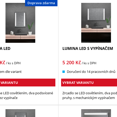
Doprava zdarma
A LED
LUMINA LED S VYPÍNAČEM
Kč
5 200
Kč
/ ks
s DPH
/ ks
s DPH
em dle variant
Doručení do 14 pracovních dnů
 VARIANTU
VYBRAT VARIANTU
se LED osvětlením, dva podsvícené
Zrcadlo se LED osvětlením, dva po
ez vypínače
pruhy, s mechanickým vypínačem