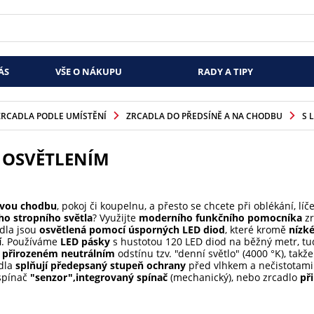
ÁS
VŠE O NÁKUPU
RADY A TIPY
ZRCADLA PODLE UMÍSTĚNÍ
ZRCADLA DO PŘEDSÍNĚ A NA CHODBU
S 
D OSVĚTLENÍM
vou chodbu
, pokoj či koupelnu, a přesto se chcete při oblékání, líč
ho stropního světla
? Využijte
moderního funkčního pomocníka
zr
dla jsou
osvětlená pomocí úsporných LED diod
, které kromě
nízk
í
. Používáme
LED pásky
s hustotou 120 LED diod na běžný metr, tud
v
přirozeném neutrálním
odstínu tzv. "denní světlo" (4000 °K), takž
dla
splňují předepsaný stupeň ochrany
před vlhkem a nečistotami 
spínač
"senzor",
integrovaný spínač
(mechanický), nebo zrcadlo
př