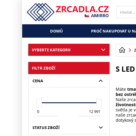
DOMŮ
PROČ NAKUPOVAT U N
VYBERTE KATEGORII
S LE
FILTR ZBOŽÍ
CENA
Máte
tma
bez ostré
Naše zrca
životnost
světla je 
naše zrca
dotykový 
STATUS ZBOŽÍ