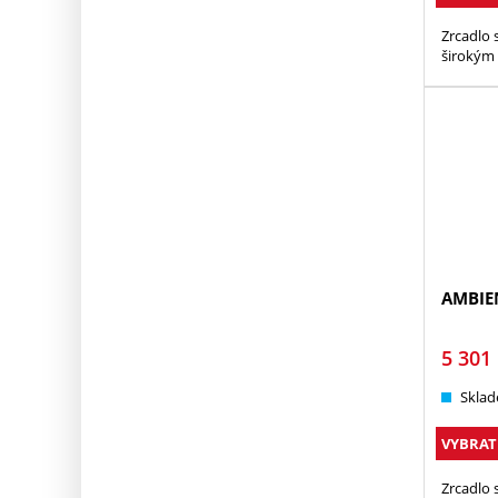
Zrcadlo
širokým 
AMBIE
5 301
Sklad
VYBRAT
Zrcadlo