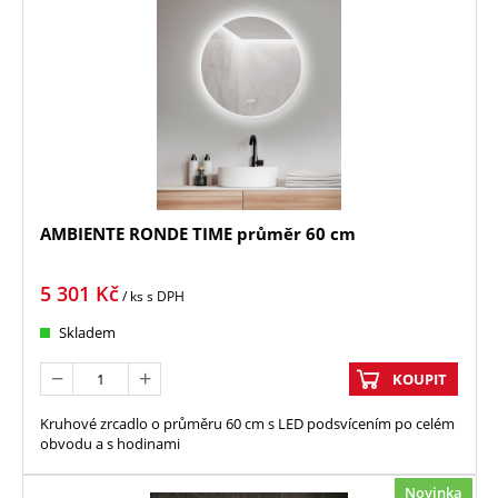
AMBIENTE RONDE TIME průměr 60 cm
5 301
Kč
/ ks
s DPH
Skladem
KOUPIT
Kruhové zrcadlo o průměru 60 cm s LED podsvícením po celém
obvodu a s hodinami
Novinka