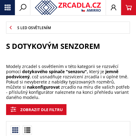
S LED OSVĚTLENÍM
S DOTYKOVÝM SENZOREM
Modely zrcadel s osvětlením v této kategorii se rozsvěcí
pomocí
dotykového spínače "senzoru",
který je
jemně
podsvícený
, což usnadňuje rozsvícení zrcadla i v úplné tmě.
Pokud si nevyberete z nabídky typizovaných rozměrů,
můžete si
nakonfigurovat
zrcadlo na míru dle vašich potřeb
- příslušný konfigurátor naleznete na konci přehledu variant
daného modelu.
ZOBRAZIT DLE FILTRU