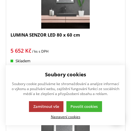
LUMINA SENZOR LED 80 x 60 cm
5 652
Kč
/ ks
s DPH
Skladem
KOUPIT
Soubory cookies
Soubory cookie používáme ke shromažďování a analýze informací
Zrcadlo se dvěma LED podsvícenými pruhy a s dotykovým
o výkonu a používání webu, zajištění fungování funkcí ze sociálních
senzorem
médií a ke zlepšení a přizpůsobení obsahu a reklam.
Doprava zdarma
Zamítnout vše
Povolit cookies
Nastavení cookies