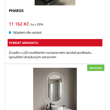
PHAROS
11 162
Kč
/ ks
s DPH
Skladem dle variant
VYBRAT VARIANTU
Zrcadlo s LED osvětlením na barevném lacobel podkladu,
spouštění dotykovým senzorem
Novinka