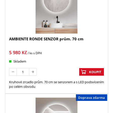
AMBIENTE RONDE SENZOR prům. 70 cm
5 980
Kč
/ ks
s DPH
Skladem
KOUPIT
Kruhové zrcadlo prům. 70 cm se senzorem a s LED podsvícením
po celém obvodu
Doprava zdarma