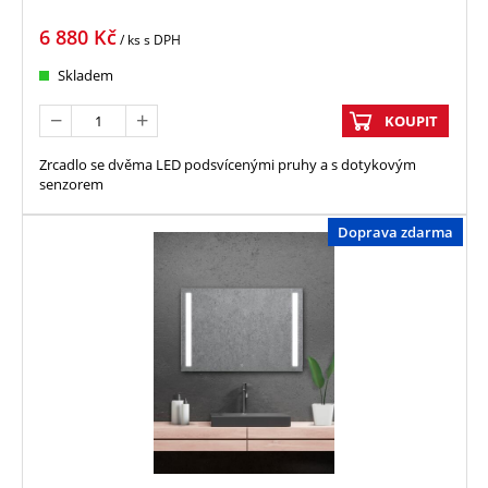
6 880
Kč
/ ks
s DPH
Skladem
KOUPIT
Zrcadlo se dvěma LED podsvícenými pruhy a s dotykovým
senzorem
Doprava zdarma