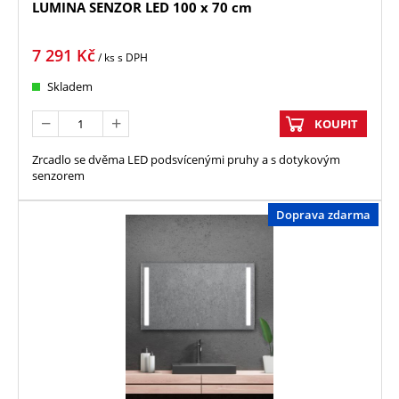
LUMINA SENZOR LED 100 x 70 cm
7 291
Kč
/ ks
s DPH
Skladem
KOUPIT
Zrcadlo se dvěma LED podsvícenými pruhy a s dotykovým
senzorem
Doprava zdarma