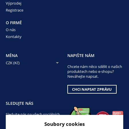
Výprodej
Registrace
O FIRMĚ
O nás
Kontakty
MĚNA
NAPIŠTE NÁM
CZK (Kč)
Chcete nám něco sdělit o našich
produktech nebo e-shopu?
Neváhejte napsat.
CHCI NAPSAT ZPRÁVU
SLEDUJTE NÁS
Sledujte nás na všech sociálních
sítích, ať Vám nic neunikne!
Soubory cookies