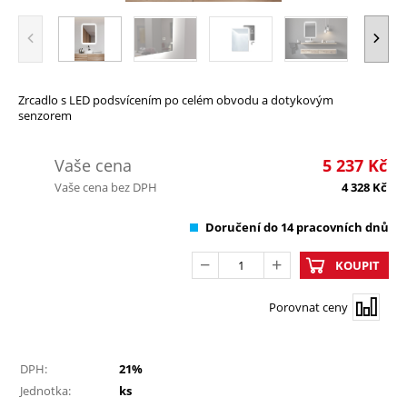
Zrcadlo s LED podsvícením po celém obvodu a dotykovým
senzorem
Vaše cena
5 237
Kč
Vaše cena bez DPH
4 328
Kč
Doručení do 14 pracovních dnů
KOUPIT
Porovnat ceny
DPH:
21%
Jednotka:
ks