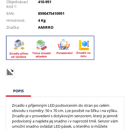
Objednávací
410-951
kód 1:
EAN:
8590475410951
Hmotnost:
4 Kg
Značka:
AMIRRO
POPIS
Zrcadlo s příjemným LED podsvícením do stran po celém
obvodu s rozměry: 50 x 70 cm. Lze pověsit na šířku i na výšku.
Zrcadlo je v provedení s dotykovým senzorem, který je jemně
podsvícený a najdete jej snadno i v naprosté tmě. Senzor vám
umožní snadno ovládat LED pásek, u kterého si můžete