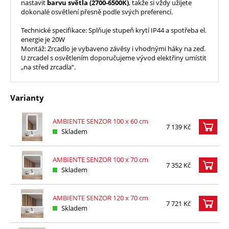
nastavit
barvu světla (2700-6500K)
, takže si vždy užijete
dokonalé osvětlení přesně podle svých preferencí.
Technické specifikace: Splňuje stupeň krytí IP44 a spotřeba el.
energie je 20W
Montáž: Zrcadlo je vybaveno závěsy i vhodnými háky na zeď.
U zrcadel s osvětlením doporučujeme vývod elektřiny umístit
„na střed zrcadla“.
Varianty
AMBIENTE SENZOR 100 x 60 cm
7 139 Kč
Skladem
AMBIENTE SENZOR 100 x 70 cm
7 352 Kč
Skladem
AMBIENTE SENZOR 120 x 70 cm
7 721 Kč
Skladem