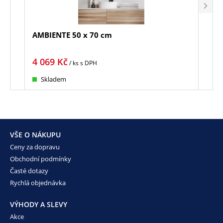
AMBIENTE 50 x 70 cm
GRA
4 069
Kč
1 5
/ ks
s DPH
Skladem
Sk
VŠE O NÁKUPU
Ceny za dopravu
Obchodní podmínky
Časté dotazy
Rychlá objednávka
VÝHODY A SLEVY
Akce