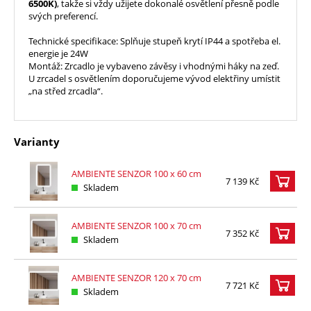
6500K)
, takže si vždy užijete dokonalé osvětlení přesně podle
svých preferencí.
Technické specifikace: Splňuje stupeň krytí IP44 a spotřeba el.
energie je 24W
Montáž: Zrcadlo je vybaveno závěsy i vhodnými háky na zeď.
U zrcadel s osvětlením doporučujeme vývod elektřiny umístit
„na střed zrcadla“.
Varianty
AMBIENTE SENZOR 100 x 60 cm
7 139 Kč
Skladem
AMBIENTE SENZOR 100 x 70 cm
7 352 Kč
Skladem
AMBIENTE SENZOR 120 x 70 cm
7 721 Kč
Skladem