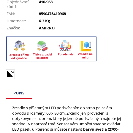
Objednávací
410-968
kód 1:
EAN:
8590475410968
Hmotnost:
6.3 Kg
Značka:
AMIRRO
POPIS
Zrcadlo s příjemným LED podsvícením do stran po celém
obvodu s rozměry: 60 x 80 cm. Zrcadlo je v provedení s
dotykovým senzorem, který je jemně podsvícený a najdete jej
snadno i v naprosté tmě. Senzor vám umožní snadno ovládat
LED pásek, u kterého si můžete nastavit
barvu světla (2700-