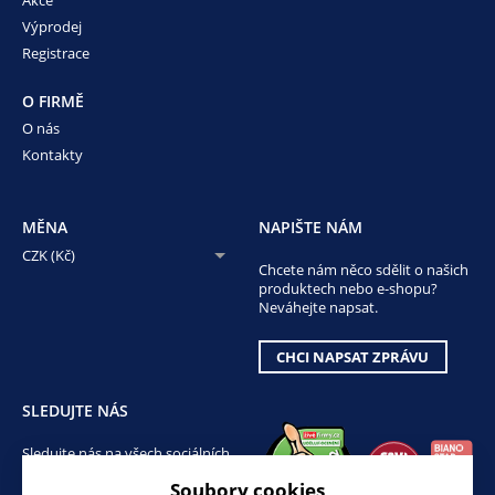
Výprodej
Registrace
O FIRMĚ
O nás
Kontakty
MĚNA
NAPIŠTE NÁM
CZK (Kč)
Chcete nám něco sdělit o našich
produktech nebo e-shopu?
Neváhejte napsat.
CHCI NAPSAT ZPRÁVU
SLEDUJTE NÁS
Sledujte nás na všech sociálních
sítích, ať Vám nic neunikne!
Soubory cookies