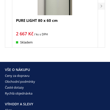
PURE LIGHT 80 x 60 cm
AMB
2 667
Kč
4 4
/ ks
s DPH
Skladem
Sk
VŠE O NÁKUPU
Ceny za dopravu
Obchodní podmínky
Časté dotazy
Rychlá objednávka
VÝHODY A SLEVY
Akce