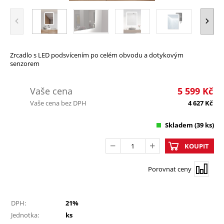
Zrcadlo s LED podsvícením po celém obvodu a dotykovým
senzorem
Vaše cena
5 599
Kč
Vaše cena bez DPH
4 627
Kč
Skladem
(39 ks)
KOUPIT
Porovnat ceny
DPH:
21%
Jednotka:
ks