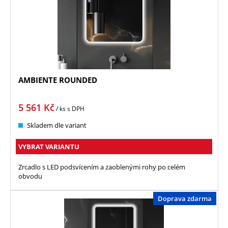
AMBIENTE ROUNDED
5 561
Kč
/ ks
s DPH
Skladem dle variant
VYBRAT VARIANTU
Zrcadlo s LED podsvícením a zaoblenými rohy po celém
obvodu
Doprava zdarma