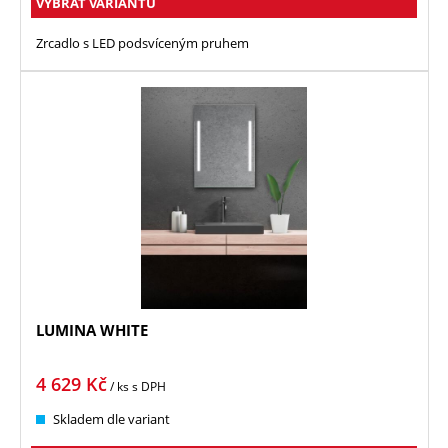
VYBRAT VARIANTU
Zrcadlo s LED podsvíceným pruhem
LUMINA WHITE
4 629
Kč
/ ks
s DPH
Skladem dle variant