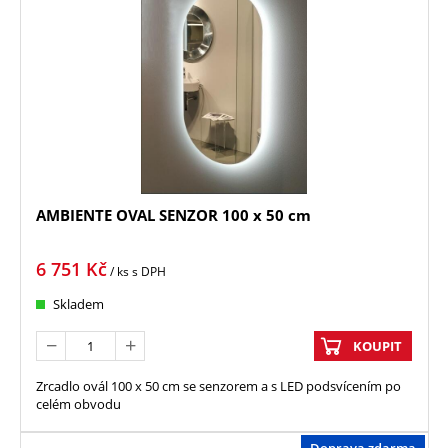
AMBIENTE OVAL SENZOR 100 x 50 cm
6 751
Kč
/ ks
s DPH
Skladem
KOUPIT
Zrcadlo ovál 100 x 50 cm se senzorem a s LED podsvícením po
celém obvodu
Doprava zdarma