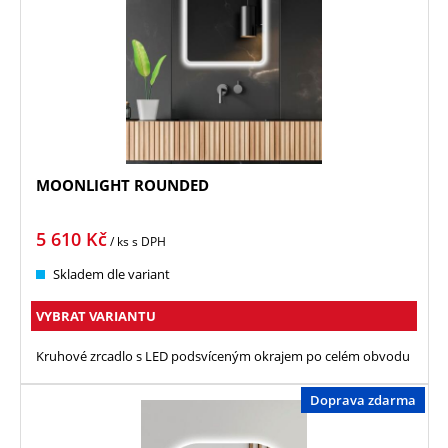
MOONLIGHT ROUNDED
5 610
Kč
/ ks
s DPH
Skladem dle variant
VYBRAT VARIANTU
Kruhové zrcadlo s LED podsvíceným okrajem po celém obvodu
Doprava zdarma