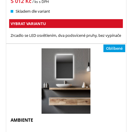
5 012
Kč
/ ks
s DPH
Skladem dle variant
VYBRAT VARIANTU
Zrcadlo se LED osvětlením, dva podsvícené pruhy, bez vypínače
Oblíbené
AMBIENTE