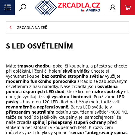
ZRCADLA NA ZEĎ
S LED OSVĚTLENÍM
Máte
tmavou chodbu
, pokoj či koupelnu, a přesto se chcete
při oblékání, líčení či holení
skvěle vidět
? Chcete si
vychutnat koupel
bez ostrého stropního světla
? Využijte
moderního funkčního pomocníka
zrcadlo se zabudovaným
osvětlením z naší nabídky. Naše zrcadla jsou
osvětlená
pomocí úsporných LED diod
, které kromě
nízké spotřeby
el.
energie vynikají i svojí
vysokou životností
. Používáme
LED
pásky
s hustotou 120 LED diod na běžný metr, tudíž svítí
rovnoměrně a nepřerušovaně
. Barva LED světla je v
přirozeném neutrálním
odstínu tzv. "denní světlo" (4000 °K),
takže se hodí do jakékoliv koupelny. Je samozřejmostí, že
naše zrcadla
splňují předepsaný stupeň ochrany
před
vlhkem a nečistotami v koupelnách IP44. K rozsvícení
můžete využít dotykový spínač
"senzor",
integrovaný spínač