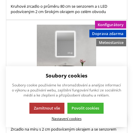
Kruhové zrcadlo o průměru 80 cm se senzorem a s LED
podsvíceným 2 cm širokým okrajem po celém obvodu
Konfigurátory
Doprava zdarma
Meteostanice
Soubory cookies
Soubory cookie používáme ke shromažďování a analýze informací
o výkonu a používání webu, zajištění fungování funkcí ze sociálních
médií a ke zlepšení a přizpůsobení obsahu a reklam.
MOONLIGHT senzor konfigurátor
Zamítnout vše
Povolit cookies
NAKONFIGUROVAT
Nastavení cookies
Zrcadlo na míru s 2 cm podsvíceným okrajem a se senzorem