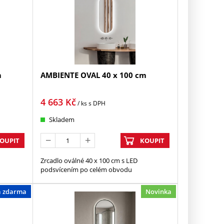
m
AMBIENTE OVAL 40 x 100 cm
4 663
Kč
/ ks
s DPH
Skladem
OUPIT
KOUPIT
Zrcadlo oválné 40 x 100 cm s LED
podsvícením po celém obvodu
a zdarma
Novinka