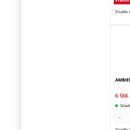
Zrcadlo 
AMBIEN
6 566
Skla
Zrcadlo 