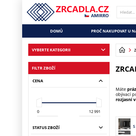
DOMŮ
PROČ NAKUPOVAT U N
VYBERTE KATEGORII
ZRCA
FILTR ZBOŽÍ
CENA
Máte
prá
obývací p
rozjasní v
S
STATUS ZBOŽÍ