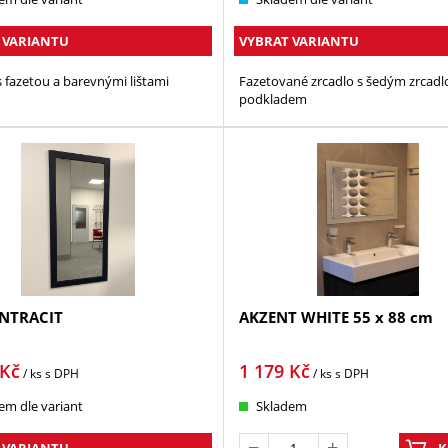
 VARIANTU
VYBRAT VARIANTU
s fazetou a barevnými lištami
Fazetované zrcadlo s šedým zrcad
podkladem
NTRACIT
AKZENT WHITE 55 x 88 cm
Kč
1 179
Kč
/ ks
s DPH
/ ks
s DPH
em dle variant
Skladem
 VARIANTU
K