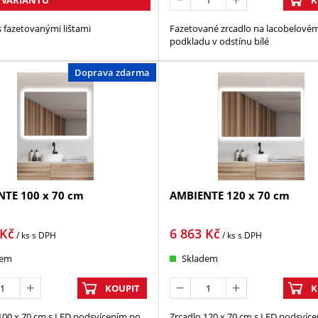
s fazetovanými lištami
Fazetované zrcadlo na lacobelové
podkladu v odstínu bílé
Doprava zdarma
TE 100 x 70 cm
AMBIENTE 120 x 70 cm
Kč
6 863
Kč
/ ks
s DPH
/ ks
s DPH
dem
Skladem
KOUPIT
K
100 x 70 cm s LED podsvícením po
Zrcadlo 120 x 70 cm s LED podsvíc