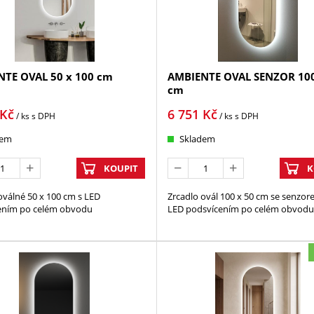
TE OVAL 50 x 100 cm
AMBIENTE OVAL SENZOR 100
cm
Kč
6 751
Kč
/ ks
s DPH
/ ks
s DPH
dem
Skladem
KOUPIT
K
oválné 50 x 100 cm s LED
Zrcadlo ovál 100 x 50 cm se senzor
ením po celém obvodu
LED podsvícením po celém obvodu