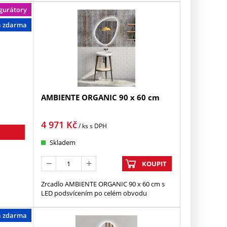
gurátory
a zdarma
AMBIENTE ORGANIC 90 x 60 cm
4 971
Kč
/ ks
s DPH
Skladem
KOUPIT
Zrcadlo AMBIENTE ORGANIC 90 x 60 cm s
LED podsvícením po celém obvodu
a zdarma