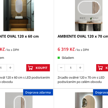
TE OVAL 120 x 60 cm
AMBIENTE OVAL 120 x 70 c
Kč
6 319
Kč
/ ks
s DPH
/ ks
s DPH
dem
Skladem
KOUPIT
K
ovál 120 x 60 cm s LED podsvícením
Zrcadlo oválné 120 x 70 cm s LED
m obvodu
podsvícením po celém obvodu
Doprava zdarma
Doprav