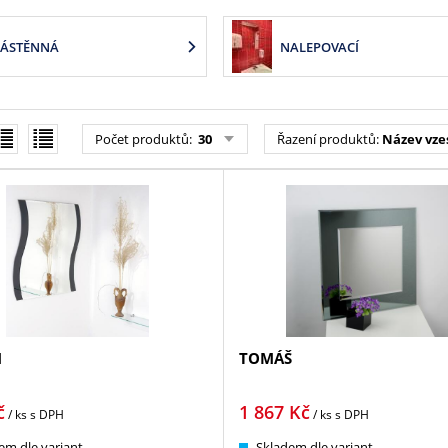
ÁSTĚNNÁ
NALEPOVACÍ
Počet produktů:
30
Řazení produktů:
Název vze
M
TOMÁŠ
č
1 867
Kč
/ ks
s DPH
/ ks
s DPH
em dle variant
Skladem dle variant