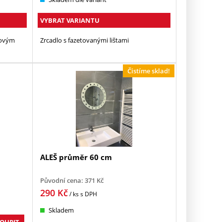
VYBRAT VARIANTU
lovým
Zrcadlo s fazetovanými lištami
Čistíme sklad!
ALEŠ průměr 60 cm
Původní cena:
371
Kč
290
Kč
/ ks
s DPH
Skladem
OUPIT