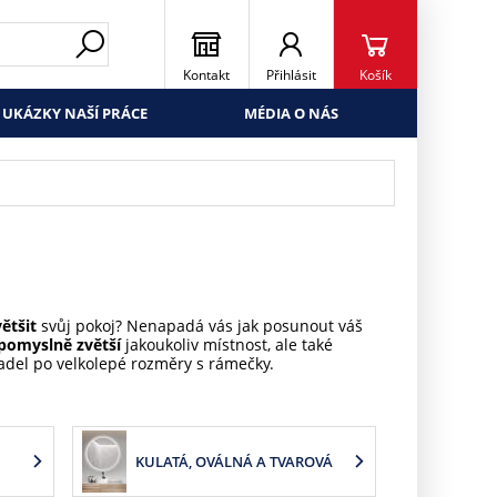
Kontakt
Přihlásit
Košík
UKÁZKY NAŠÍ PRÁCE
MÉDIA O NÁS
ětšit
svůj pokoj? Nenapadá vás jak posunout váš
pomyslně zvětší
jakoukoliv místnost, ale také
adel po velkolepé rozměry s rámečky.
KULATÁ, OVÁLNÁ A TVAROVÁ