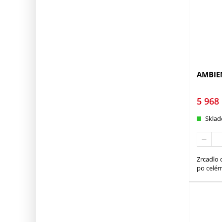
AMBIEN
5 968
Skla
Zrcadlo 
po celé