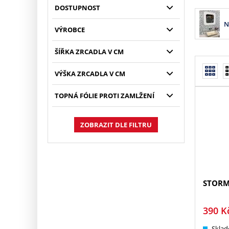
DOSTUPNOST
N
VÝROBCE
ŠÍŘKA ZRCADLA V CM
VÝŠKA ZRCADLA V CM
TOPNÁ FÓLIE PROTI ZAMLŽENÍ
ZOBRAZIT DLE FILTRU
STOR
390
K
Sklad