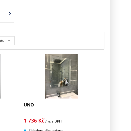
st.
UNO
1 736
Kč
/ ks
s DPH
Skladem dle variant