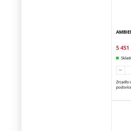
AMBIEN
5 451
Skla
Zrcadlo 
podsvíc