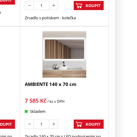
KOUPIT
m
Zrcadlo s potiskem - kolečka
AMBIENTE 140 x 70 cm
7 585
Kč
/ ks
s DPH
Skladem
OUPIT
KOUPIT
ením po
Zrcadlo 140 x 70 cm s LED podsvícením po