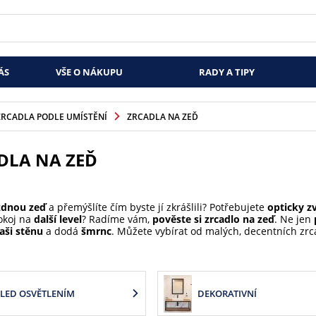
ÁS
VŠE O NÁKUPU
RADY A TIPY
ZRCADLA PODLE UMÍSTĚNÍ
ZRCADLA NA ZEĎ
DLA NA ZEĎ
zdnou zeď
a přemýšlíte čím byste jí zkrášlili? Potřebujete
opticky zv
okoj na
další level
? Radíme vám,
pověste si zrcadlo na zeď
. Ne jen
aši stěnu
a dodá
šmrnc
. Můžete vybírat od malých, decentních zrc
 LED OSVĚTLENÍM
DEKORATIVNÍ