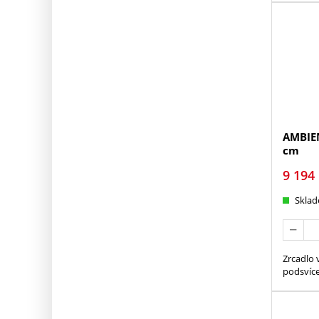
AMBIE
cm
9 194
Skla
Zrcadlo 
podsvíc