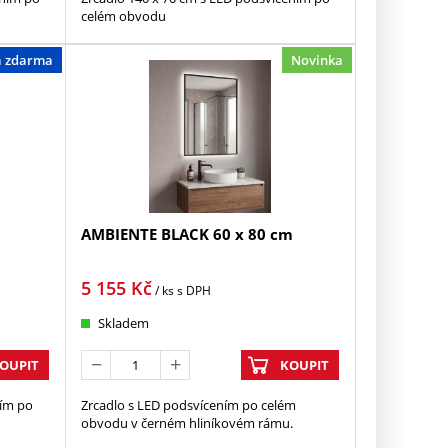
celém obvodu
a zdarma
Novinka
AMBIENTE BLACK 60 x 80 cm
5 155
Kč
/ ks
s DPH
Skladem
OUPIT
KOUPIT
ním po
Zrcadlo s LED podsvícením po celém
obvodu v černém hliníkovém rámu.