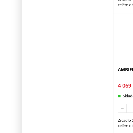
celém o
AMBIEN
4 069
Skla
Zrcadlo 
celém o