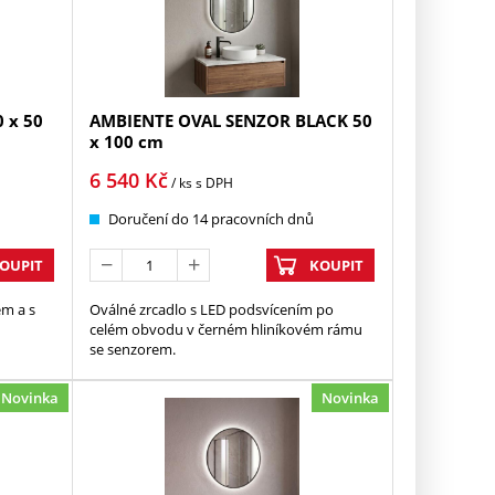
 x 50
AMBIENTE OVAL SENZOR BLACK 50
x 100 cm
6 540
Kč
/ ks
s DPH
Doručení do 14 pracovních dnů
OUPIT
KOUPIT
em a s
Oválné zrcadlo s LED podsvícením po
celém obvodu v černém hliníkovém rámu
se senzorem.
Novinka
Novinka