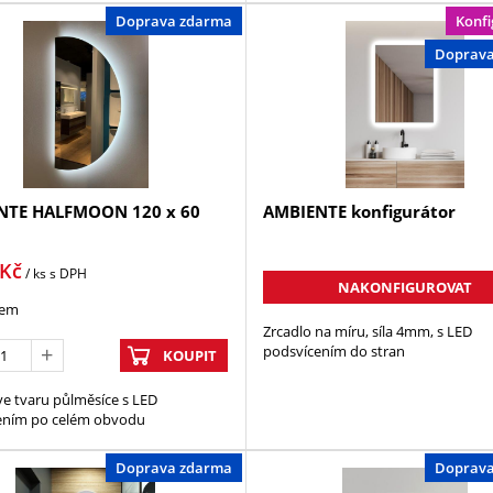
Doprava zdarma
Konfi
Doprav
NTE HALFMOON 120 x 60
AMBIENTE konfigurátor
Kč
/ ks
s DPH
NAKONFIGUROVAT
dem
Zrcadlo na míru, síla 4mm, s LED
podsvícením do stran
KOUPIT
ve tvaru půlměsíce s LED
ením po celém obvodu
Doprava zdarma
Doprav