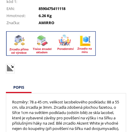
kód 1:
EAN:
8590475411118
Hmotnost:
6.26 Kg
Značka:
AMIRRO
POPIS
Rozměry: 78 a 45 cm, velikost lacobelového podkladu: 88 a 55
cm, síla zrcadla je 3mm. Zrcadla zdobená plochou fazetou, o
šířce 1cm na světlém podkladu (odstín bílé) ze skla lacobel,
které je vybavené závěsy pro pověšení na výšku i na šířku a
příslušnými háky na zeď. Bílé zrcadlo Akzent White je vhodné
nejen do koupelny (při pověšení na šířku nad dvojumyvadlo),