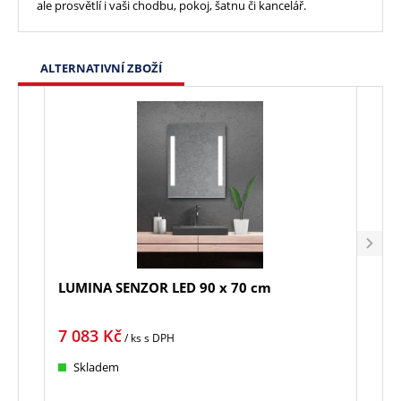
ale prosvětlí i vaši chodbu, pokoj, šatnu či kancelář.
ALTERNATIVNÍ ZBOŽÍ
LUMINA SENZOR LED 90 x 70 cm
LINE
7 083
Kč
1 8
/ ks
s DPH
Skladem
Sk