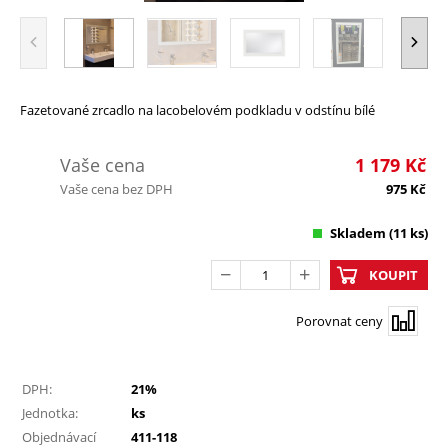
Fazetované zrcadlo na lacobelovém podkladu v odstínu bílé
Vaše cena
1 179
Kč
Vaše cena bez DPH
975
Kč
Skladem
(11 ks)
KOUPIT
Porovnat ceny
DPH:
21%
Jednotka:
ks
Objednávací
411-118