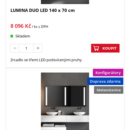
LUMINA DUO LED 140 x 70 cm
8 096
Kč
/ ks
s DPH
Skladem
KOUPIT
Zrcadlo se třemi LED podsvícenými pruhy
Konfigurátory
Doprava zdarma
Meteostanice