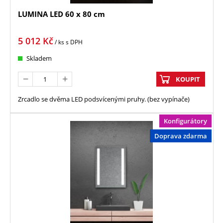
LUMINA LED 60 x 80 cm
5 012
Kč
/ ks
s DPH
Skladem
KOUPIT
Zrcadlo se dvěma LED podsvícenými pruhy. (bez vypínače)
Konfigurátory
Doprava zdarma