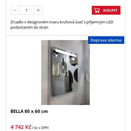
KOUPIT
Zrcadlo v designovém tvaru kruhová úseč s příjemným LED
podsvícením do stran
Doprava zdarma
BELLA 80 x 60 cm
4 742
Kč
/ ks
s DPH