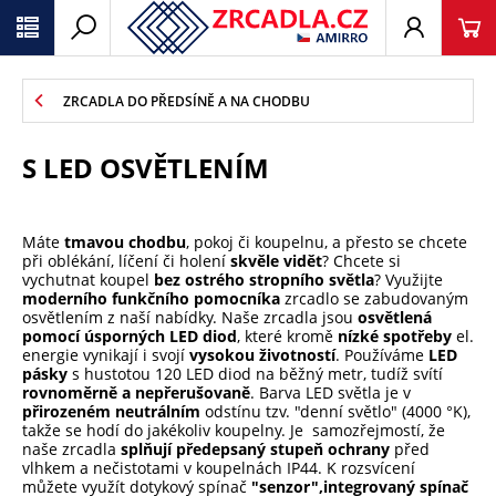
ZRCADLA DO PŘEDSÍNĚ A NA CHODBU
S LED OSVĚTLENÍM
Máte
tmavou chodbu
, pokoj či koupelnu, a přesto se chcete
při oblékání, líčení či holení
skvěle vidět
? Chcete si
vychutnat koupel
bez ostrého stropního světla
? Využijte
moderního funkčního pomocníka
zrcadlo se zabudovaným
osvětlením z naší nabídky. Naše zrcadla jsou
osvětlená
pomocí úsporných LED diod
, které kromě
nízké spotřeby
el.
energie vynikají i svojí
vysokou životností
. Používáme
LED
pásky
s hustotou 120 LED diod na běžný metr, tudíž svítí
rovnoměrně a nepřerušovaně
. Barva LED světla je v
přirozeném neutrálním
odstínu tzv. "denní světlo" (4000 °K),
takže se hodí do jakékoliv koupelny. Je samozřejmostí, že
naše zrcadla
splňují předepsaný stupeň ochrany
před
vlhkem a nečistotami v koupelnách IP44. K rozsvícení
můžete využít dotykový spínač
"senzor",
integrovaný spínač