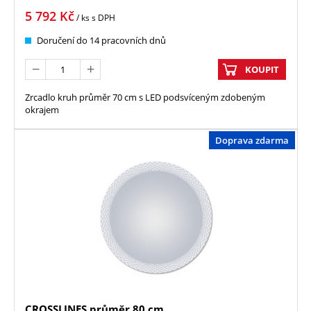
5 792
Kč
/ ks
s DPH
Doručení do 14 pracovních dnů
KOUPIT
Zrcadlo kruh průměr 70 cm s LED podsvíceným zdobeným
okrajem
Doprava zdarma
CROSSLINES průměr 80 cm