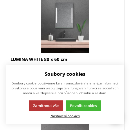
LUMINA WHITE 80 x 60 cm
Soubory cookies
4 629
Kč
/ ks
s DPH
Soubory cookie používáme ke shromažďování a analýze informací
Skladem
o výkonu a používání webu, zajištění fungování funkcí ze sociálních
médií a ke zlepšení a přizpůsobení obsahu a reklam.
KOUPIT
Zamítnout vše
Povolit cookies
Zrcadlo se dvěma podsvícenými pruhy
Nastavení cookies