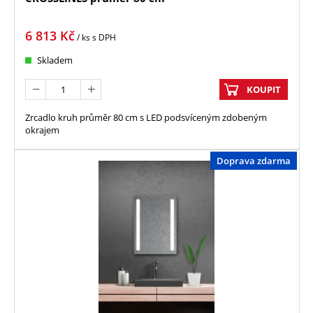
6 813
Kč
/ ks
s DPH
Skladem
KOUPIT
Zrcadlo kruh průměr 80 cm s LED podsvíceným zdobeným
okrajem
Doprava zdarma