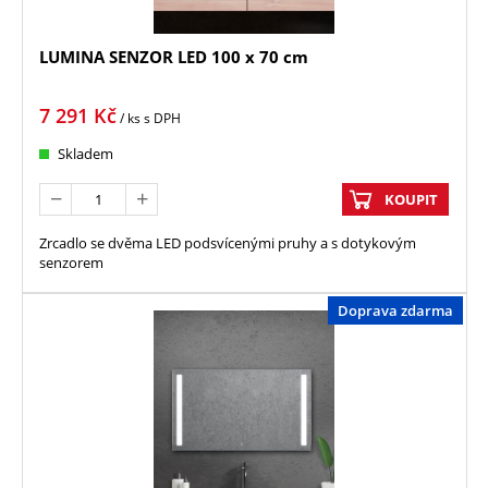
LUMINA SENZOR LED 100 x 70 cm
7 291
Kč
/ ks
s DPH
Skladem
KOUPIT
Zrcadlo se dvěma LED podsvícenými pruhy a s dotykovým
senzorem
Doprava zdarma