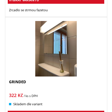
VYBRAT VARIANTU
Zrcadlo se strmou fazetou
GRINDED
322
Kč
/ ks
s DPH
Skladem dle variant