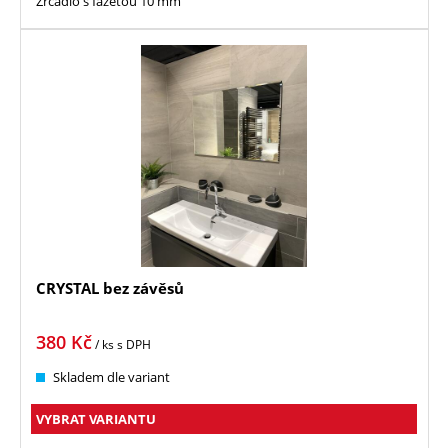
Zrcadlo s fazetou 10 mm
CRYSTAL bez závěsů
380
Kč
/ ks
s DPH
Skladem dle variant
VYBRAT VARIANTU