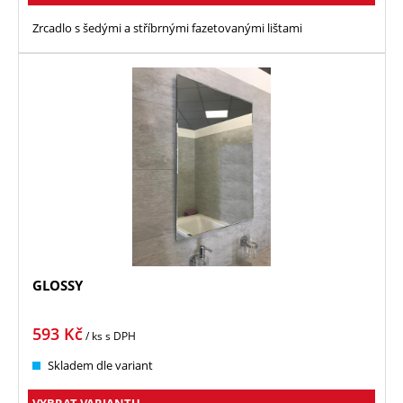
Zrcadlo s šedými a stříbrnými fazetovanými lištami
GLOSSY
593
Kč
/ ks
s DPH
Skladem dle variant