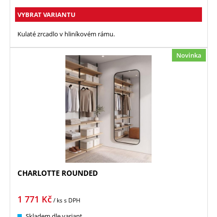
VYBRAT VARIANTU
Kulaté zrcadlo v hliníkovém rámu.
Novinka
CHARLOTTE ROUNDED
1 771
Kč
/ ks
s DPH
Skladem dle variant