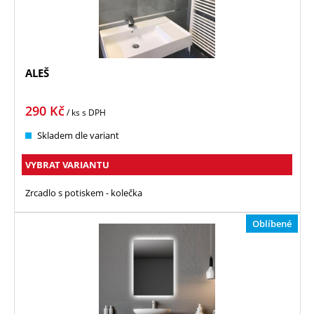
ALEŠ
290
Kč
/ ks
s DPH
Skladem dle variant
VYBRAT VARIANTU
Zrcadlo s potiskem - kolečka
Oblíbené