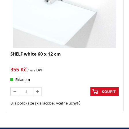
SHELF white 60 x 12 cm
355
Kč
/ ks
s DPH
Skladem
KOUPIT
Bílá polička ze skla lacobel, včetně úchytů