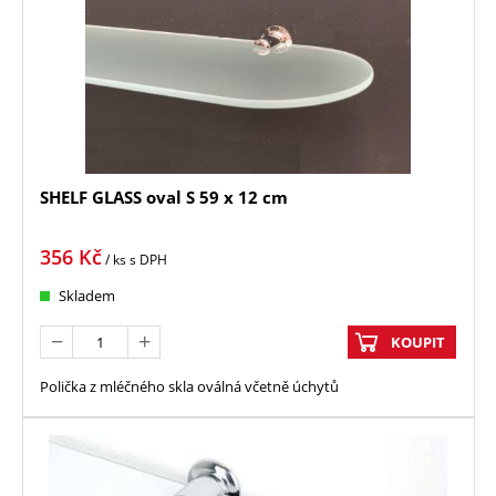
SHELF GLASS oval S 59 x 12 cm
356
Kč
/ ks
s DPH
Skladem
KOUPIT
Polička z mléčného skla oválná včetně úchytů