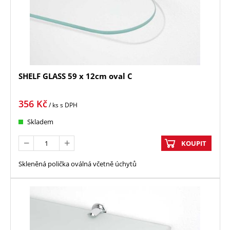
SHELF GLASS 59 x 12cm oval C
356
Kč
/ ks
s DPH
Skladem
KOUPIT
Skleněná polička oválná včetně úchytů