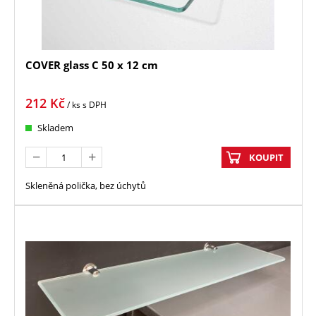
COVER glass C 50 x 12 cm
212
Kč
/ ks
s DPH
Skladem
KOUPIT
Skleněná polička, bez úchytů