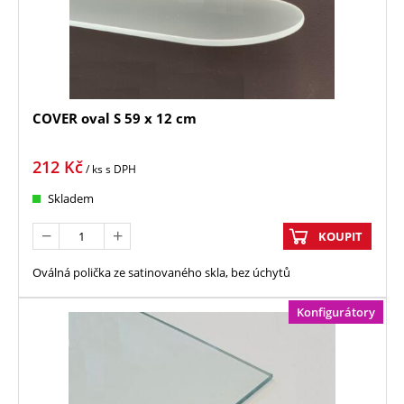
COVER oval S 59 x 12 cm
212
Kč
/ ks
s DPH
Skladem
KOUPIT
Oválná polička ze satinovaného skla, bez úchytů
Konfigurátory