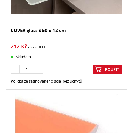
COVER glass S 50 x 12 cm
212
Kč
/ ks
s DPH
Skladem
KOUPIT
Polička ze satinovaného skla, bez úchytů