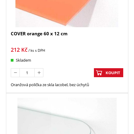
COVER orange 60 x 12 cm
212
Kč
/ ks
s DPH
Skladem
KOUPIT
Oranžová polička ze skla lacobel, bez úchytů