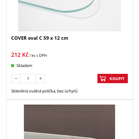
COVER oval C 59 x 12 cm
212
Kč
/ ks
s DPH
Skladem
KOUPIT
Skleněná oválná polička, bez úchytů