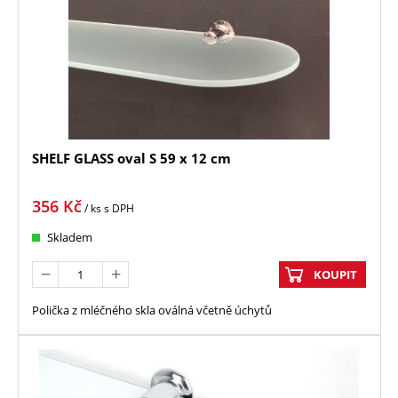
SHELF GLASS oval S 59 x 12 cm
356
Kč
/ ks
s DPH
Skladem
KOUPIT
Polička z mléčného skla oválná včetně úchytů