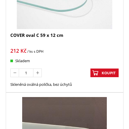
COVER oval C 59 x 12 cm
212
Kč
/ ks
s DPH
Skladem
KOUPIT
Skleněná oválná polička, bez úchytů