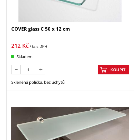
COVER glass C 50 x 12 cm
212
Kč
/ ks
s DPH
Skladem
KOUPIT
Skleněná polička, bez úchytů