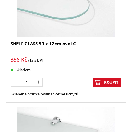
SHELF GLASS 59 x 12cm oval C
356
Kč
/ ks
s DPH
Skladem
KOUPIT
Skleněná polička oválná včetně úchytů