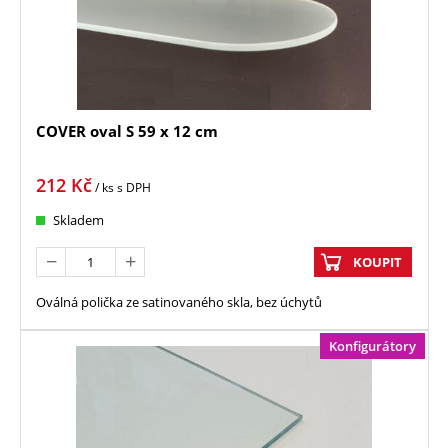
COVER oval S 59 x 12 cm
212
Kč
/ ks
s DPH
Skladem
KOUPIT
Oválná polička ze satinovaného skla, bez úchytů
Konfigurátory