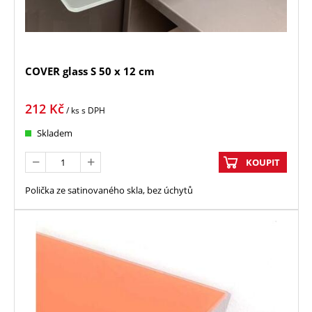
COVER glass S 50 x 12 cm
212
Kč
/ ks
s DPH
Skladem
KOUPIT
Polička ze satinovaného skla, bez úchytů