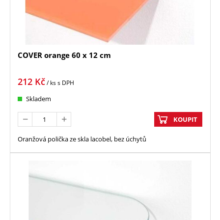
COVER orange 60 x 12 cm
212
Kč
/ ks
s DPH
Skladem
KOUPIT
Oranžová polička ze skla lacobel, bez úchytů