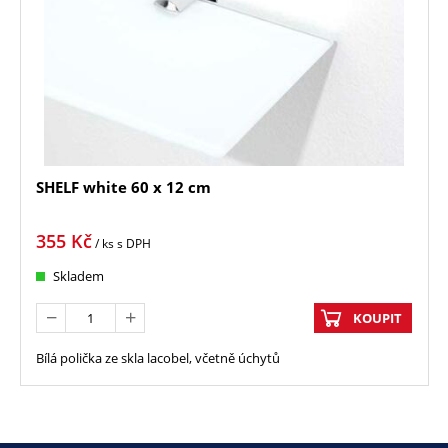
SHELF white 60 x 12 cm
355
Kč
/ ks
s DPH
Skladem
KOUPIT
Bílá polička ze skla lacobel, včetně úchytů