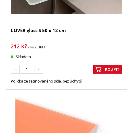
COVER glass S 50 x 12 cm
212
Kč
/ ks
s DPH
Skladem
KOUPIT
Polička ze satinovaného skla, bez úchytů