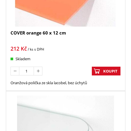
COVER orange 60 x 12 cm
212
Kč
/ ks
s DPH
Skladem
KOUPIT
Oranžová polička ze skla lacobel, bez úchytů