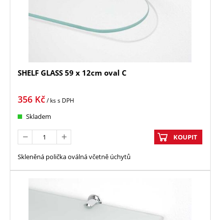
SHELF GLASS 59 x 12cm oval C
356
Kč
/ ks
s DPH
Skladem
KOUPIT
Skleněná polička oválná včetně úchytů