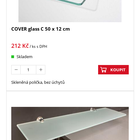
COVER glass C 50 x 12 cm
212
Kč
/ ks
s DPH
Skladem
KOUPIT
Skleněná polička, bez úchytů