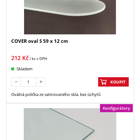
COVER oval S 59 x 12 cm
212
Kč
/ ks
s DPH
Skladem
KOUPIT
Oválná polička ze satinovaného skla, bez úchytů
Konfigurátory