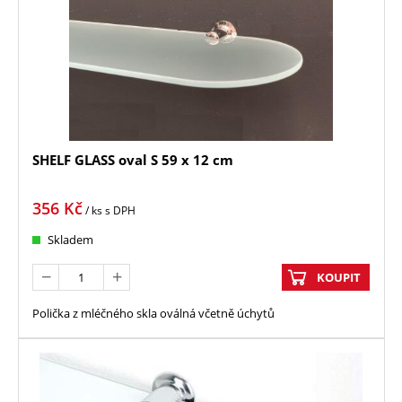
SHELF GLASS oval S 59 x 12 cm
356
Kč
/ ks
s DPH
Skladem
KOUPIT
Polička z mléčného skla oválná včetně úchytů