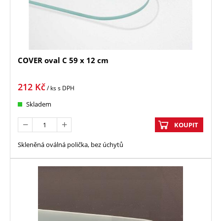
COVER oval C 59 x 12 cm
212
Kč
/ ks
s DPH
Skladem
KOUPIT
Skleněná oválná polička, bez úchytů