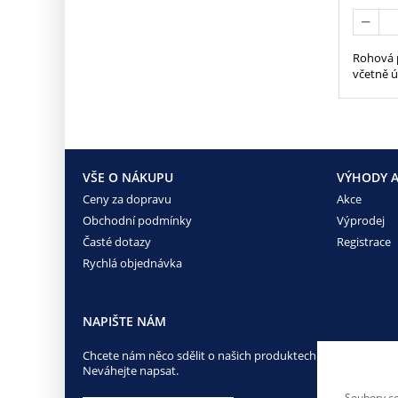
Rohová p
včetně 
VŠE O NÁKUPU
VÝHODY A
Ceny za dopravu
Akce
Obchodní podmínky
Výprodej
Časté dotazy
Registrace
Rychlá objednávka
NAPIŠTE NÁM
Chcete nám něco sdělit o našich produktech nebo e-shopu?
Neváhejte napsat.
Soubory co