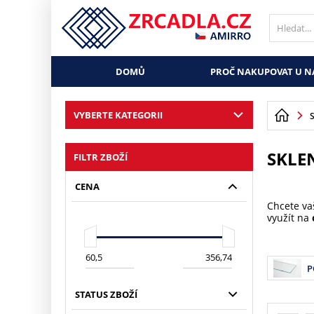
DOMŮ
PROČ NAKUPOVAT U N
VYBERTE KATEGORII
SKLE
FILTR ZBOŽÍ
CENA
Chcete va
využít na
P
STATUS ZBOŽÍ