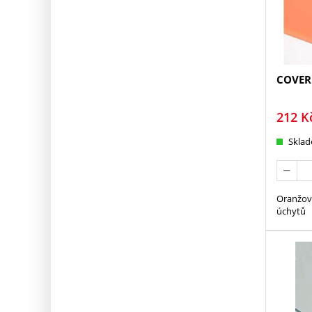
COVER 
212
K
Skla
Oranžová
úchytů