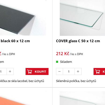
black 60 x 12 cm
COVER glass C 50 x 12 cm
č
212
Kč
/ ks
s DPH
/ ks
s DPH
dem
Skladem
KOUPIT
K
lička ze skla lacobel, bez úchytů
Skleněná polička, bez úchytů