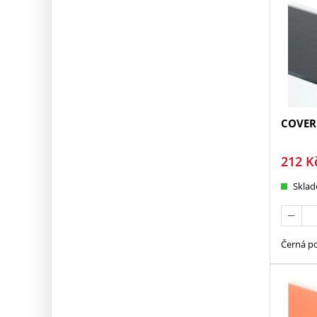
COVER 
212
K
Skla
Černá po