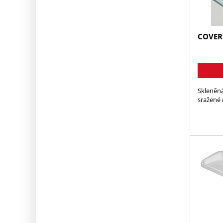
COVER 
Skleněná
sražené 