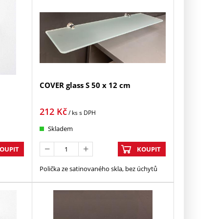
COVER glass S 50 x 12 cm
212
Kč
/ ks
s DPH
Skladem
OUPIT
KOUPIT
Polička ze satinovaného skla, bez úchytů