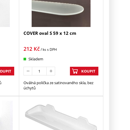
COVER oval S 59 x 12 cm
212
Kč
/ ks
s DPH
Skladem
OUPIT
KOUPIT
ů
Oválná polička ze satinovaného skla, bez
úchytů