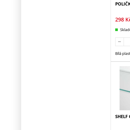
POLIČK
298
K
Skla
Bílá plas
SHELF 