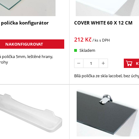
polička konfigurátor
COVER WHITE 60 X 12 CM
212
Kč
/ ks
s DPH
NAKONFIGUROVAT
Skladem
 polička 5mm, leštěné hrany,
rohy
K
Bílá polička ze skla lacobel, bez úch