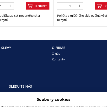
KOUPIT
K
olička ze satinovaného skla
Polička z mléčného skla oválná vče
úchytů
úchytů
 SLEVY
O FIRMĚ
O nás
Kontakty
SLEDUJTE NÁS
Sledujte nás na všech sociálních sítích, ať Vám nic neunikne!
Soubory cookies
okie používáme ke shromažďování a analýze informací o výkonu a používání webu