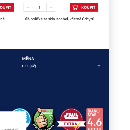
OUPIT
KOUPIT
tně
Bílá polička ze skla lacobel, včetně úchytů
MĚNA
CZK (Kč)
, zajištění