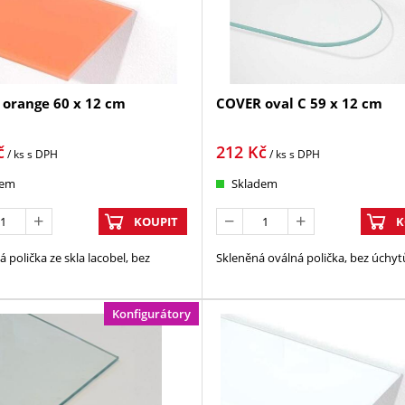
orange 60 x 12 cm
COVER oval C 59 x 12 cm
č
212
Kč
/ ks
s DPH
/ ks
s DPH
dem
Skladem
KOUPIT
K
 polička ze skla lacobel, bez
Skleněná oválná polička, bez úchyt
Konfigurátory