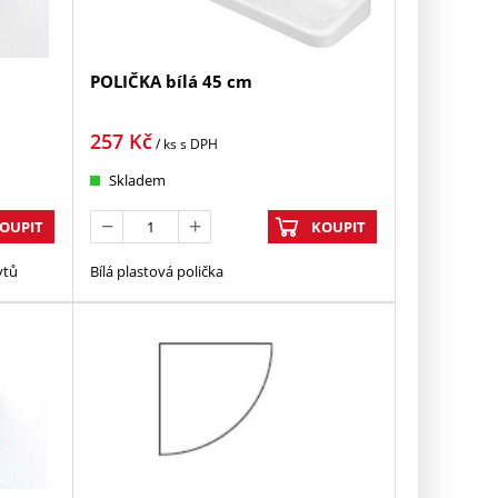
POLIČKA bílá 45 cm
257
Kč
/ ks
s DPH
Skladem
OUPIT
KOUPIT
ytů
Bílá plastová polička