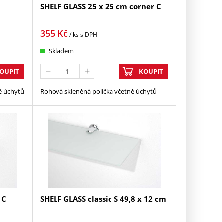
SHELF GLASS 25 x 25 cm corner C
355
Kč
/ ks
s DPH
Skladem
OUPIT
KOUPIT
ně úchytů
Rohová skleněná polička včetně úchytů
 C
SHELF GLASS classic S 49,8 x 12 cm