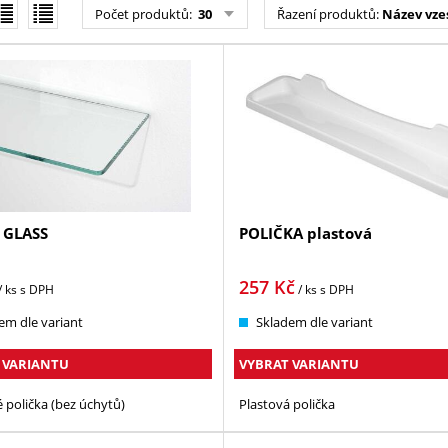
Počet produktů:
30
Řazení produktů:
Název vze
 GLASS
POLIČKA plastová
257
Kč
/ ks
s DPH
/ ks
s DPH
em dle variant
Skladem dle variant
 VARIANTU
VYBRAT VARIANTU
 polička (bez úchytů)
Plastová polička