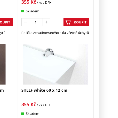
355
Kč
/ ks
s DPH
Skladem
OUPIT
KOUPIT
hytů
Polička ze satinovaného skla včetně úchytů
cm
SHELF white 60 x 12 cm
355
Kč
/ ks
s DPH
Skladem