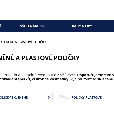
ÁS
VŠE O NÁKUPU
RADY A TIPY
SKLENĚNÉ A PLASTOVÉ POLIČKY
NĚNÉ A PLASTOVÉ POLIČKY
še zrcadlo v koupelně zvednout o
další level
?
Doporučujeme
vám si
odkládání šperků, či drobné kosmetiky
. Vybírat můžete
skleněné
OLIČKY SKLENĚNÉ
POLIČKY PLASTOVÉ