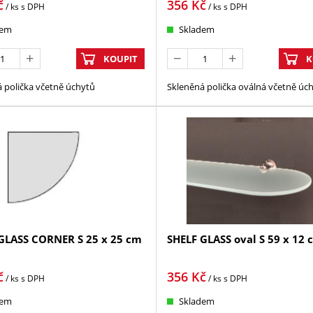
č
356
Kč
/ ks
s DPH
/ ks
s DPH
dem
Skladem
KOUPIT
K
 polička včetně úchytů
Skleněná polička oválná včetně úc
GLASS CORNER S 25 x 25 cm
SHELF GLASS oval S 59 x 12 
č
356
Kč
/ ks
s DPH
/ ks
s DPH
dem
Skladem