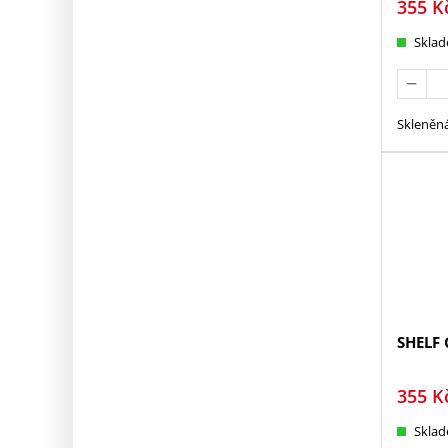
355
K
Skla
Skleněná
SHELF 
355
K
Skla