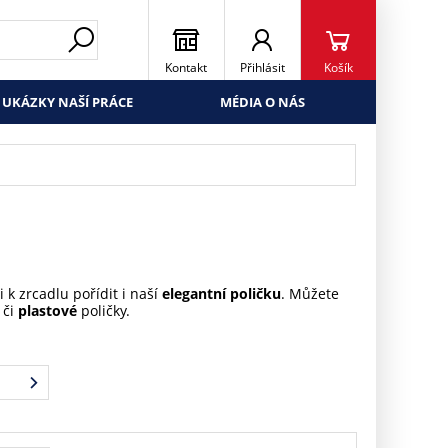
Kontakt
Přihlásit
Košík
UKÁZKY NAŠÍ PRÁCE
MÉDIA O NÁS
 k zrcadlu pořídit i naší
elegantní poličku
. Můžete
, či
plastové
poličky.