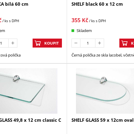
A bílá 60 cm
SHELF black 60 x 12 cm
č
355
Kč
/ ks
s DPH
/ ks
s DPH
dem
Skladem
KOUPIT
K
tová polička
Černá polička ze skla lacobel, včet
GLASS 49,8 x 12 cm classic C
SHELF GLASS 59 x 12cm oval