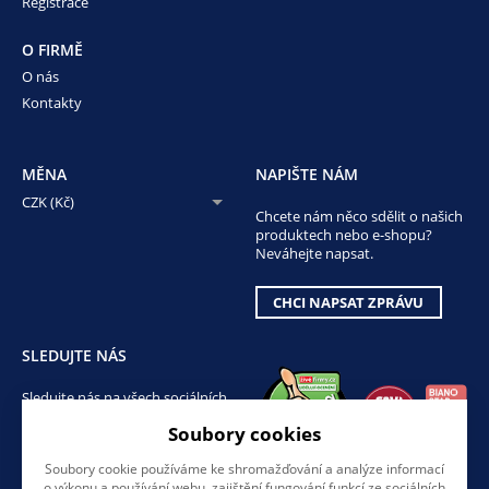
Registrace
O FIRMĚ
O nás
Kontakty
MĚNA
NAPIŠTE NÁM
CZK (Kč)
Chcete nám něco sdělit o našich
produktech nebo e-shopu?
Neváhejte napsat.
CHCI NAPSAT ZPRÁVU
SLEDUJTE NÁS
Sledujte nás na všech sociálních
sítích, ať Vám nic neunikne!
Soubory cookies
Soubory cookie používáme ke shromažďování a analýze informací
o výkonu a používání webu, zajištění fungování funkcí ze sociálních