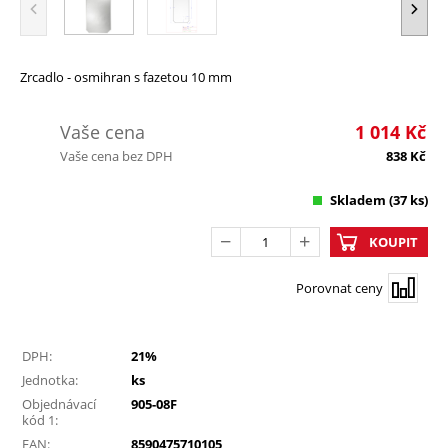
Zrcadlo - osmihran s fazetou 10 mm
Vaše cena
1 014
Kč
Vaše cena bez DPH
838
Kč
Skladem
(37 ks)
KOUPIT
Porovnat ceny
DPH:
21%
Jednotka:
ks
Objednávací
905-08F
kód 1:
EAN:
8590475710105