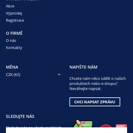
Akce
Výprodej
Registrace
O FIRMĚ
O nás
Kontakty
MĚNA
NAPIŠTE NÁM
CZK (Kč)
Chcete nám něco sdělit o našich
produktech nebo e-shopu?
Neváhejte napsat.
CHCI NAPSAT ZPRÁVU
SLEDUJTE NÁS
Sledujte nás na všech sociálních
sítích, ať Vám nic neunikne!