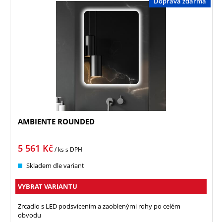
Doprava zdarma
AMBIENTE ROUNDED
5 561
Kč
/ ks
s DPH
Skladem dle variant
VYBRAT VARIANTU
Zrcadlo s LED podsvícením a zaoblenými rohy po celém
obvodu