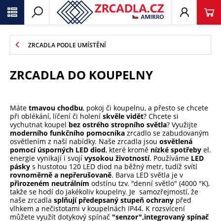
ZRCADLA PODLE UMÍSTĚNÍ
ZRCADLA DO KOUPELNY
Máte
tmavou chodbu
, pokoj či koupelnu, a přesto se chcete
při oblékání, líčení či holení
skvěle vidět
? Chcete si
vychutnat koupel
bez ostrého stropního světla
? Využijte
moderního funkčního pomocníka
zrcadlo se zabudovaným
osvětlením z naší nabídky. Naše zrcadla jsou
osvětlená
pomocí úsporných LED diod
, které kromě
nízké spotřeby
el.
energie vynikají i svojí
vysokou životností
. Používáme
LED
pásky
s hustotou 120 LED diod na běžný metr, tudíž svítí
rovnoměrně a nepřerušovaně
. Barva LED světla je v
přirozeném neutrálním
odstínu tzv. "denní světlo" (4000 °K),
takže se hodí do jakékoliv koupelny. Je samozřejmostí, že
naše zrcadla
splňují předepsaný stupeň ochrany
před
vlhkem a nečistotami v koupelnách IP44. K rozsvícení
můžete využít dotykový spínač
"senzor",
integrovaný spínač