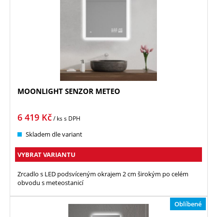
MOONLIGHT SENZOR METEO
6 419
Kč
/ ks
s DPH
Skladem dle variant
VYBRAT VARIANTU
Zrcadlo s LED podsvíceným okrajem 2 cm širokým po celém
obvodu s meteostanicí
Oblíbené