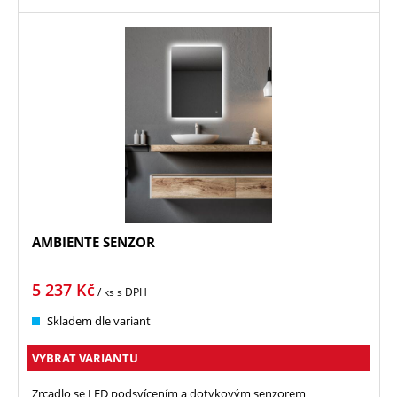
AMBIENTE SENZOR
5 237
Kč
/ ks
s DPH
Skladem dle variant
VYBRAT VARIANTU
Zrcadlo se LED podsvícením a dotykovým senzorem