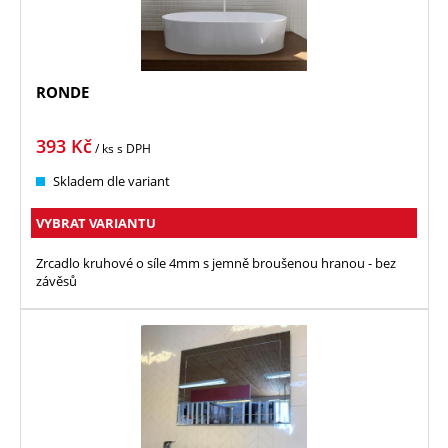
RONDE
393
Kč
/ ks
s DPH
Skladem dle variant
VYBRAT VARIANTU
Zrcadlo kruhové o síle 4mm s jemně broušenou hranou - bez
závěsů