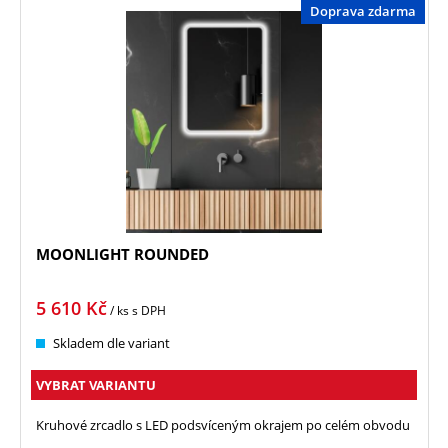
Doprava zdarma
MOONLIGHT ROUNDED
5 610
Kč
/ ks
s DPH
Skladem dle variant
VYBRAT VARIANTU
Kruhové zrcadlo s LED podsvíceným okrajem po celém obvodu