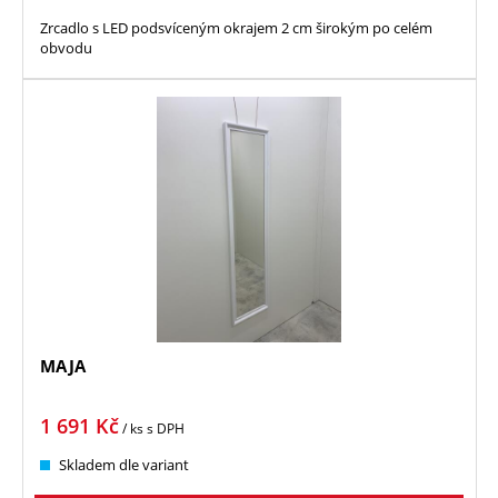
Zrcadlo s LED podsvíceným okrajem 2 cm širokým po celém
obvodu
MAJA
1 691
Kč
/ ks
s DPH
Skladem dle variant