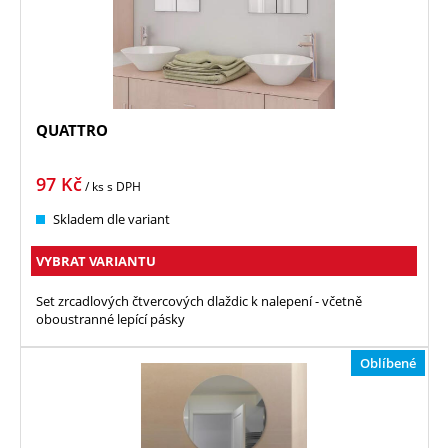
QUATTRO
97
Kč
/ ks
s DPH
Skladem dle variant
VYBRAT VARIANTU
Set zrcadlových čtvercových dlaždic k nalepení - včetně
oboustranné lepící pásky
Oblíbené