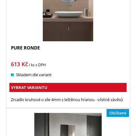
PURE RONDE
613
Kč
/ ks
s DPH
Skladem dle variant
VYBRAT VARIANTU
Zrcadlo kruhové o síle 4mm s leštěnou hranou - včetně závěsů
Oblíbené