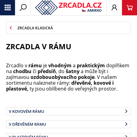
ZRCADLA KLASICKÁ
ZRCADLA V RÁMU
Zrcadlo v
rámu
je
vhodným
a
praktickým
doplňkem
na
chodbu
či
předsíň
, do
šatny
a může být i
zajímavou
ozdobou
obývacího pokoje
. V našem
sortimentu naleznete rámy:
dřevěné, kovové i
plastové,
ty jsou oblíbené do veřejných prostor.
V KOVOVÉM RÁMU
V DŘEVĚNÉM RÁMU