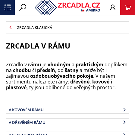
ZRCADLA KLASICKÁ
ZRCADLA V RÁMU
Zrcadlo v
rámu
je
vhodným
a
praktickým
doplňkem
na
chodbu
či
předsíň
, do
šatny
a může být i
zajímavou
ozdobou
obývacího pokoje
. V našem
sortimentu naleznete rámy:
dřevěné, kovové i
plastové,
ty jsou oblíbené do veřejných prostor.
V KOVOVÉM RÁMU
V DŘEVĚNÉM RÁMU